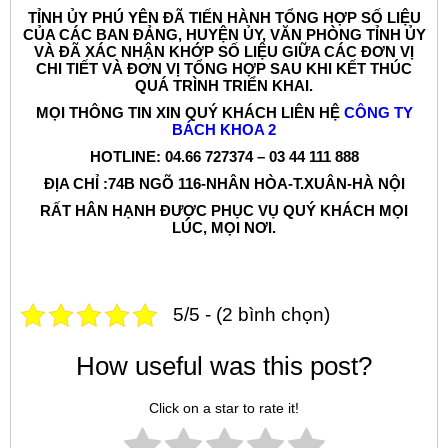
TỈNH ỦY PHÚ YÊN ĐÃ TIẾN HÀNH TỔNG HỢP SỐ LIỆU
CỦA CÁC BAN ĐẢNG, HUYỆN ỦY, VĂN PHÒNG TỈNH ỦY
VÀ ĐÃ XÁC NHẬN KHỚP SỐ LIỆU GIỮA CÁC ĐƠN VỊ
CHI TIẾT VÀ ĐƠN VỊ TỔNG HỢP SAU KHI KẾT THÚC
QUÁ TRÌNH TRIỂN KHAI.
MỌI THÔNG TIN XIN QUÝ KHÁCH LIÊN HỆ
CÔNG TY
BÁCH KHOA 2
HOTLINE: 04.66 727374 – 03 44 111 888
ĐỊA CHỈ :74B NGÕ 116-NHÂN HÒA-T.XUÂN-HÀ NỘI
RẤT HÂN HẠNH ĐƯỢC PHỤC VỤ QUÝ KHÁCH MỌI
LÚC, MỌI NƠI.
5/5 - (2 bình chọn)
How useful was this post?
Click on a star to rate it!