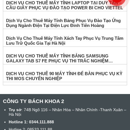
DỊCH VỤ CHO THUÊ MÁY TÍNH LAPTOP TẠI DUY TÂN –
CẦU GIẤY PHỤC VỤ ĐÀO TẠO POWER BI CHO VIETTEL
Dịch Vụ Cho Thuê Máy Tính Bảng Phục Vụ Đào Tạo Ứng
Dụng Ngành Điện Tại Điện Lực Đinh Tiên Hoàng
Dịch Vụ Cho Thuê Máy Tính Xách Tay Phục Vụ Trung Tâm
Lưu Trữ Quốc Gia Tại Hà Nội
DỊCH VỤ CHO THUÊ MÁY TÍNH BẢNG SAMSUNG
GALAXY TAB S7 FE PHỤC VỤ THI TRẮC NGHIỆM
ONLINE
DỊCH VỤ CHO THUÊ 90 MÁY TÍNH ĐỂ BÀN PHỤC VỤ KỲ
THI MOS CHUYÊN NGHIỆP
CÔNG TY BÁCH KHOA 2
Trụ sở
: 74B Ngõ 116 – Nhân Hòa – Nhân Chính -Thanh Xuân –
Hà Nội
Hotline 1:
0344.111.888
Hotline 2: 08533.111.88