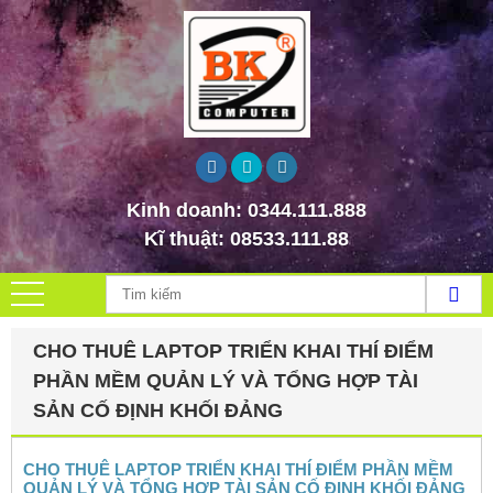
Kinh doanh:
0344.111.888
Kĩ thuật:
08533.111.88
CHO THUÊ LAPTOP TRIỂN KHAI THÍ ĐIỂM
PHẦN MỀM QUẢN LÝ VÀ TỔNG HỢP TÀI
SẢN CỐ ĐỊNH KHỐI ĐẢNG
CHO THUÊ LAPTOP TRIỂN KHAI THÍ ĐIỂM PHẦN MỀM
QUẢN LÝ VÀ TỔNG HỢP TÀI SẢN CỐ ĐỊNH KHỐI ĐẢNG