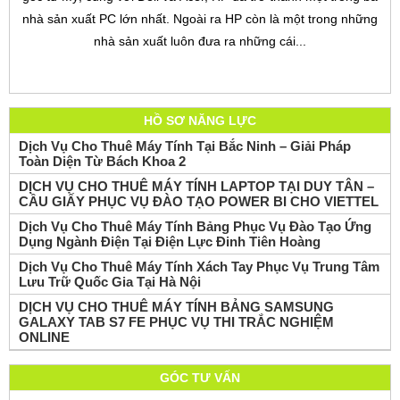
nhà sản xuất PC lớn nhất. Ngoài ra HP còn là một trong những
nhà sản xuất luôn đưa ra những cái...
HỒ SƠ NĂNG LỰC
Dịch Vụ Cho Thuê Máy Tính Tại Bắc Ninh – Giải Pháp
Toàn Diện Từ Bách Khoa 2
DỊCH VỤ CHO THUÊ MÁY TÍNH LAPTOP TẠI DUY TÂN –
CẦU GIẤY PHỤC VỤ ĐÀO TẠO POWER BI CHO VIETTEL
Dịch Vụ Cho Thuê Máy Tính Bảng Phục Vụ Đào Tạo Ứng
Dụng Ngành Điện Tại Điện Lực Đinh Tiên Hoàng
Dịch Vụ Cho Thuê Máy Tính Xách Tay Phục Vụ Trung Tâm
Lưu Trữ Quốc Gia Tại Hà Nội
DỊCH VỤ CHO THUÊ MÁY TÍNH BẢNG SAMSUNG
GALAXY TAB S7 FE PHỤC VỤ THI TRẮC NGHIỆM
ONLINE
GÓC TƯ VẤN