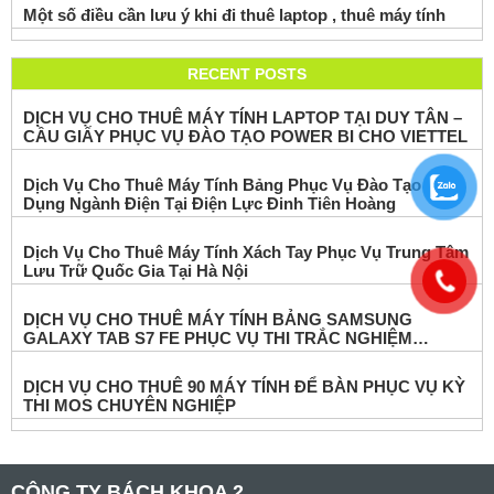
Một số điều cần lưu ý khi đi thuê laptop , thuê máy tính
RECENT POSTS
DỊCH VỤ CHO THUÊ MÁY TÍNH LAPTOP TẠI DUY TÂN –
CẦU GIẤY PHỤC VỤ ĐÀO TẠO POWER BI CHO VIETTEL
Dịch Vụ Cho Thuê Máy Tính Bảng Phục Vụ Đào Tạo Ứng
Dụng Ngành Điện Tại Điện Lực Đinh Tiên Hoàng
Dịch Vụ Cho Thuê Máy Tính Xách Tay Phục Vụ Trung Tâm
Lưu Trữ Quốc Gia Tại Hà Nội
DỊCH VỤ CHO THUÊ MÁY TÍNH BẢNG SAMSUNG
GALAXY TAB S7 FE PHỤC VỤ THI TRẮC NGHIỆM
ONLINE
DỊCH VỤ CHO THUÊ 90 MÁY TÍNH ĐỂ BÀN PHỤC VỤ KỲ
THI MOS CHUYÊN NGHIỆP
CÔNG TY BÁCH KHOA 2