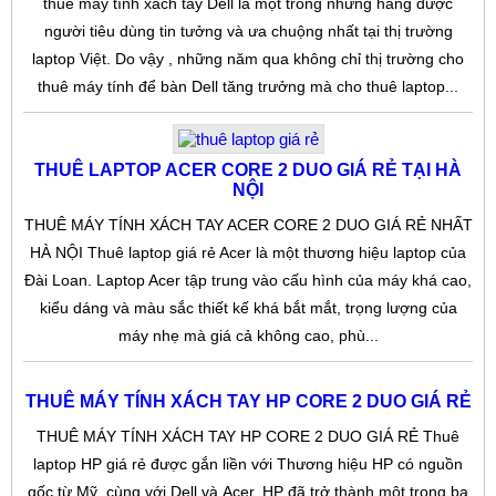
thuê máy tính xách tay Dell là một trong những hãng được
người tiêu dùng tin tưởng và ưa chuộng nhất tại thị trường
laptop Việt. Do vậy , những năm qua không chỉ thị trường cho
thuê máy tính để bàn Dell tăng trưởng mà cho thuê laptop...
THUÊ LAPTOP ACER CORE 2 DUO GIÁ RẺ TẠI HÀ
NỘI
THUÊ MÁY TÍNH XÁCH TAY ACER CORE 2 DUO GIÁ RẺ NHẤT
HÀ NỘI Thuê laptop giá rẻ Acer là một thương hiệu laptop của
Đài Loan. Laptop Acer tập trung vào cấu hình của máy khá cao,
kiểu dáng và màu sắc thiết kế khá bắt mắt, trọng lượng của
máy nhẹ mà giá cả không cao, phù...
THUÊ MÁY TÍNH XÁCH TAY HP CORE 2 DUO GIÁ RẺ
THUÊ MÁY TÍNH XÁCH TAY HP CORE 2 DUO GIÁ RẺ Thuê
laptop HP giá rẻ được gắn liền với Thương hiệu HP có nguồn
gốc từ Mỹ, cùng với Dell và Acer, HP đã trở thành một trong ba