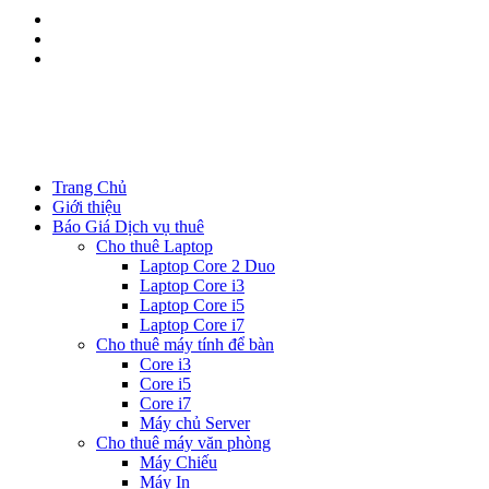
Kinh doanh:
0344.111.888
Kĩ thuật:
08533.111.88
Trang Chủ
Giới thiệu
Báo Giá Dịch vụ thuê
Cho thuê Laptop
Laptop Core 2 Duo
Laptop Core i3
Laptop Core i5
Laptop Core i7
Cho thuê máy tính để bàn
Core i3
Core i5
Core i7
Máy chủ Server
Cho thuê máy văn phòng
Máy Chiếu
Máy In