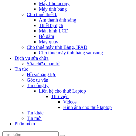
Máy Photocopy
Máy tính bảng
Cho thuê thiết bị
Âm thanh ánh sáng
Thiết bị dịch
Màn hình LCD
Bộ đàm
Máy quay
Cho thuê máy tính Bảng, IPAD
Cho thuê máy tính bảng samsung
Dịch vụ sửa chữa
Sửa chữa, bảo trì
Tin tức
Hồ sơ năng lực
Góc tư vấn
Tin công ty
Liên hệ cho thuê Laptop
Thư viện
Videos
Hình ảnh cho thuê laptop
Tin khác
Tin mới
Phần mềm