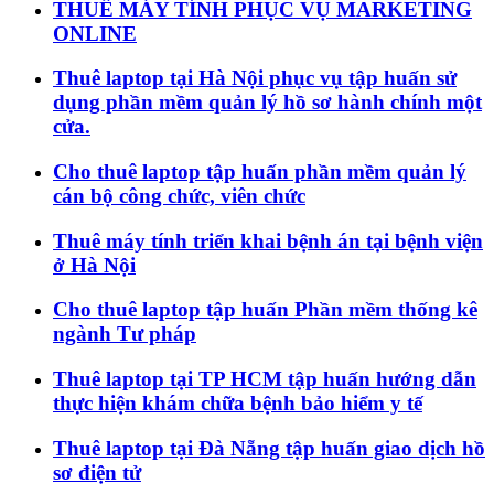
THUÊ MÁY TÍNH PHỤC VỤ MARKETING
ONLINE
Thuê laptop tại Hà Nội phục vụ tập huấn sử
dụng phần mềm quản lý hồ sơ hành chính một
cửa.
Cho thuê laptop tập huấn phần mềm quản lý
cán bộ công chức, viên chức
Thuê máy tính triển khai bệnh án tại bệnh viện
ở Hà Nội
Cho thuê laptop tập huấn Phần mềm thống kê
ngành Tư pháp
Thuê laptop tại TP HCM tập huấn hướng dẫn
thực hiện khám chữa bệnh bảo hiểm y tế
Thuê laptop tại Đà Nẵng tập huấn giao dịch hồ
sơ điện tử