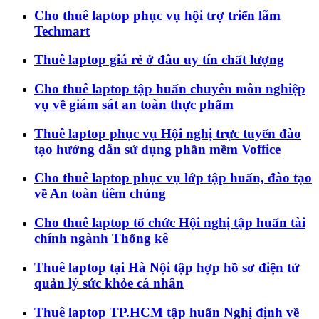
Cho thuê laptop phục vụ hội trợ triển lãm
Techmart
Thuê laptop giá rẻ ở đâu uy tín chất lượng
Cho thuê laptop tập huấn chuyên môn nghiệp
vụ về giám sát an toàn thực phẩm
Thuê laptop phục vụ Hội nghị trực tuyến đào
tạo hướng dẫn sử dụng phần mềm Voffice
Cho thuê laptop phục vụ lớp tập huấn, đào tạo
về An toàn tiêm chủng
Cho thuê laptop tổ chức Hội nghị tập huấn tài
chính ngành Thống kê
Thuê laptop tại Hà Nội tập hợp hồ sơ điện tử
quản lý sức khỏe cá nhân
Thuê laptop TP.HCM tập huấn Nghị định về