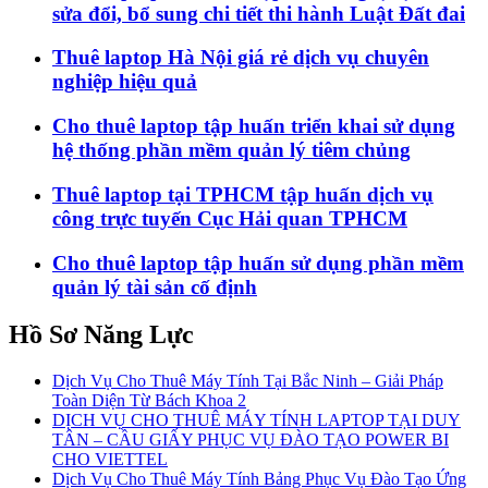
sửa đổi, bổ sung chi tiết thi hành Luật Đất đai
Thuê laptop Hà Nội giá rẻ dịch vụ chuyên
nghiệp hiệu quả
Cho thuê laptop tập huấn triển khai sử dụng
hệ thống phần mềm quản lý tiêm chủng
Thuê laptop tại TPHCM tập huấn dịch vụ
công trực tuyến Cục Hải quan TPHCM
Cho thuê laptop tập huấn sử dụng phần mềm
quản lý tài sản cố định
Hồ Sơ Năng Lực
Dịch Vụ Cho Thuê Máy Tính Tại Bắc Ninh – Giải Pháp
Toàn Diện Từ Bách Khoa 2
DỊCH VỤ CHO THUÊ MÁY TÍNH LAPTOP TẠI DUY
TÂN – CẦU GIẤY PHỤC VỤ ĐÀO TẠO POWER BI
CHO VIETTEL
Dịch Vụ Cho Thuê Máy Tính Bảng Phục Vụ Đào Tạo Ứng