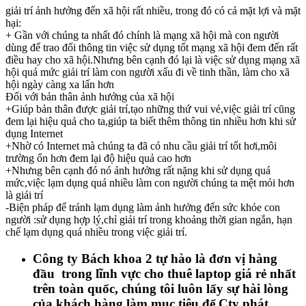
giải trí ảnh hưởng đến xã hội rất nhiều, trong đó có cả mặt lợi và mặt
hại:
+ Gần với chúng ta nhất đó chính là mạng xã hội mà con người
dùng để trao đổi thông tin việc sử dụng tốt mạng xã hội đem đến rất
điều hay cho xã hội.Nhưng bên cạnh đó lại là việc sử dụng mạng xã
hội quá mức giải trí làm con người xấu đi về tinh thần, làm cho xã
hội ngày càng xa lấn hơn
Đối với bản thân ảnh hưởng của xã hội
+Giúp bản thân được giải trí,tạo những thứ vui vẻ,việc giải trí cũng
đem lại hiệu quả cho ta,giúp ta biết thêm thông tin nhiều hơn khi sử
dụng Internet
+Nhờ có Internet mà chúng ta đã có nhu cầu giải trí tốt hơi,môi
trường ổn hơn đem lại độ hiệu quả cao hơn
+Nhưng bên cạnh đó nó ảnh hưởng rất nặng khi sử dụng quá
mức,việc lạm dụng quá nhiều làm con người chúng ta mệt mỏi hơn
là giải trí
-Biện pháp để tránh lạm dụng làm ảnh hưởng đến sức khỏe con
người :sử dụng hợp lý,chỉ giải trí trong khoảng thời gian ngắn, hạn
chế lạm dụng quá nhiều trong việc giải trí.
Công ty Bách khoa 2 tự hào là đơn vị hàng
đầu trong lĩnh vực cho thuê laptop giá rẻ nhất
trên toàn quốc, chúng tôi luôn lấy sự hài lòng
của khách hàng làm mục tiêu để Cty phát