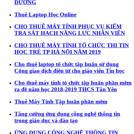
DƯƠNG
Thuê Laptop Học Online
CHO THUÊ MÁY TÍNH PHỤC VỤ KIỂM
TRA SÁT HẠCH NĂNG LỰC NHÂN VIÊN
CHO THUÊ MÁY TÍNH TỔ CHỨC THI TIN
HỌC TRẺ TP HÀ NỘI NĂM 2019
Cho thuê laptop tổ chức tập huấn sử dụng
Cổng giao dịch điện tử cho giáo viên Tin học
Cho thuê máy tính tỏ chức tập huấn phần mềm
ra đề năm học 2018-2019 THCS Tân Yên
Thuê Máy Tính Tập huấn phần mềm
Tăng cường ứng dụng công nghệ thông tin
trong giáo dục và đào tạo
ỨNG DỤNG CÔNG NGHỆ THÔNG TIN