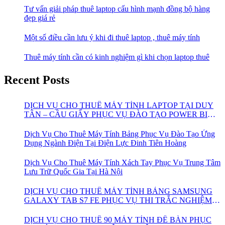
Tư vấn giải pháp thuê laptop cấu hình mạnh đồng bộ hàng
đẹp giá rẻ
Một số điều cần lưu ý khi đi thuê laptop , thuê máy tính
Thuê máy tính cần có kinh nghiệm gì khi chọn laptop thuê
Recent Posts
DỊCH VỤ CHO THUÊ MÁY TÍNH LAPTOP TẠI DUY
TÂN – CẦU GIẤY PHỤC VỤ ĐÀO TẠO POWER BI
CHO VIETTEL
Dịch Vụ Cho Thuê Máy Tính Bảng Phục Vụ Đào Tạo Ứng
Dụng Ngành Điện Tại Điện Lực Đinh Tiên Hoàng
Dịch Vụ Cho Thuê Máy Tính Xách Tay Phục Vụ Trung Tâm
Lưu Trữ Quốc Gia Tại Hà Nội
DỊCH VỤ CHO THUÊ MÁY TÍNH BẢNG SAMSUNG
GALAXY TAB S7 FE PHỤC VỤ THI TRẮC NGHIỆM
ONLINE
DỊCH VỤ CHO THUÊ 90 MÁY TÍNH ĐỂ BÀN PHỤC