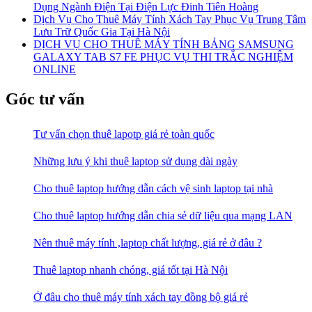
Dụng Ngành Điện Tại Điện Lực Đinh Tiên Hoàng
Dịch Vụ Cho Thuê Máy Tính Xách Tay Phục Vụ Trung Tâm
Lưu Trữ Quốc Gia Tại Hà Nội
DỊCH VỤ CHO THUÊ MÁY TÍNH BẢNG SAMSUNG
GALAXY TAB S7 FE PHỤC VỤ THI TRẮC NGHIỆM
ONLINE
Góc tư vấn
Tư vấn chọn thuê lapotp giá rẻ toàn quốc
Những lưu ý khi thuê laptop sử dụng dài ngày
Cho thuê laptop hướng dẫn cách vệ sinh laptop tại nhà
Cho thuê laptop hướng dẫn chia sẻ dữ liệu qua mạng LAN
Nên thuê máy tính ,laptop chất lượng, giá rẻ ở đâu ?
Thuê laptop nhanh chóng, giá tốt tại Hà Nội
Ở đâu cho thuê máy tính xách tay đồng bộ giá rẻ