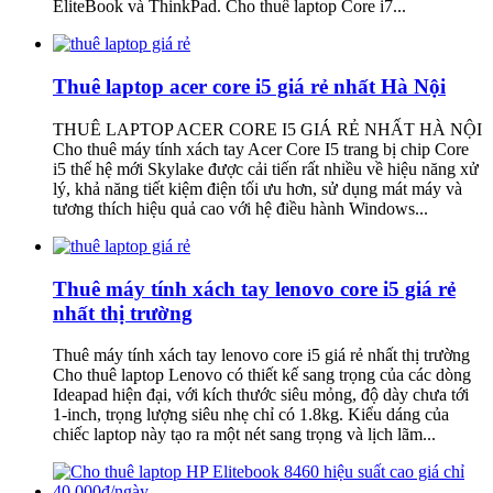
EliteBook và ThinkPad. Cho thuê laptop Core i7...
Thuê laptop acer core i5 giá rẻ nhất Hà Nội
THUÊ LAPTOP ACER CORE I5 GIÁ RẺ NHẤT HÀ NỘI
Cho thuê máy tính xách tay Acer Core I5 trang bị chip Core
i5 thế hệ mới Skylake được cải tiến rất nhiều về hiệu năng xử
lý, khả năng tiết kiệm điện tối ưu hơn, sử dụng mát máy và
tương thích hiệu quả cao với hệ điều hành Windows...
Thuê máy tính xách tay lenovo core i5 giá rẻ
nhất thị trường
Thuê máy tính xách tay lenovo core i5 giá rẻ nhất thị trường
Cho thuê laptop Lenovo có thiết kế sang trọng của các dòng
Ideapad hiện đại, với kích thước siêu mỏng, độ dày chưa tới
1-inch, trọng lượng siêu nhẹ chỉ có 1.8kg. Kiểu dáng của
chiếc laptop này tạo ra một nét sang trọng và lịch lãm...