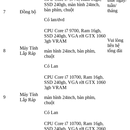
thuê ngày/
SSD 240gb, màn hình 24inch,
tuần/
bàn phím, chuột
tháng
7
Đồng bộ
Có lan/dvd
CPU Core i7 9700, Ram 16gb,
SSD 240gb, VGA rời GTX 1060
Vui lòng
3gb VRAM
liên hệ
Máy Tính
8
tổng đài
màn hình 24inch, bàn phím,
Lắp Ráp
chuột
Có Lan
CPU Core i7 10700, Ram 16gb,
SSD 240gb, VGA rời GTX 1060
3gb VRAM
Máy Tính
9
màn hình 24inch, bàn phím,
Lắp Ráp
chuột
Có Lan
CPU Core i7 10700, Ram 16gb,
SSD 240gb, VGA rời GTX 2060