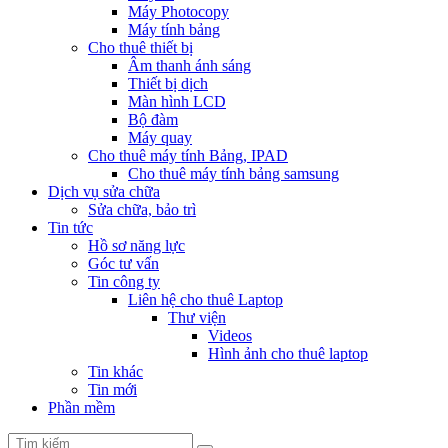
Máy Photocopy
Máy tính bảng
Cho thuê thiết bị
Âm thanh ánh sáng
Thiết bị dịch
Màn hình LCD
Bộ đàm
Máy quay
Cho thuê máy tính Bảng, IPAD
Cho thuê máy tính bảng samsung
Dịch vụ sửa chữa
Sửa chữa, bảo trì
Tin tức
Hồ sơ năng lực
Góc tư vấn
Tin công ty
Liên hệ cho thuê Laptop
Thư viện
Videos
Hình ảnh cho thuê laptop
Tin khác
Tin mới
Phần mềm