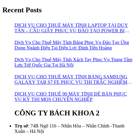
Recent Posts
DỊCH VỤ CHO THUÊ MÁY TÍNH LAPTOP TẠI DUY
TÂN – CẦU GIẤY PHỤC VỤ ĐÀO TẠO POWER BI
CHO VIETTEL
Dịch Vụ Cho Thuê Máy Tính Bảng Phục Vụ Đào Tạo Ứng
Dụng Ngành Điện Tại Điện Lực Đinh Tiên Hoàng
Dịch Vụ Cho Thuê Máy Tính Xách Tay Phục Vụ Trung Tâm
Lưu Trữ Quốc Gia Tại Hà Nội
DỊCH VỤ CHO THUÊ MÁY TÍNH BẢNG SAMSUNG
GALAXY TAB S7 FE PHỤC VỤ THI TRẮC NGHIỆM
ONLINE
DỊCH VỤ CHO THUÊ 90 MÁY TÍNH ĐỂ BÀN PHỤC
VỤ KỲ THI MOS CHUYÊN NGHIỆP
CÔNG TY BÁCH KHOA 2
Trụ sở
: 74B Ngõ 116 – Nhân Hòa – Nhân Chính -Thanh
Xuân – Hà Nội