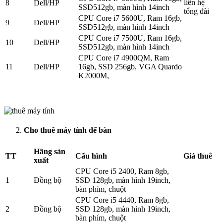
liên hệ
8
Dell/HP
SSD512gb, màn hình 14inch
tổng đài
CPU Core i7 5600U, Ram 16gb,
9
Dell/HP
SSD512gb, màn hình 14inch
CPU Core i7 7500U, Ram 16gb,
10
Dell/HP
SSD512gb, màn hình 14inch
CPU Core i7 4900QM, Ram
11
Dell/HP
16gb, SSD 256gb, VGA Quardo
K2000M,
Cho thuê máy tính để bàn
Hãng sản
TT
Cấu hình
Giá thuê
xuất
CPU Core i5 2400, Ram 8gb,
1
Đồng bộ
SSD 128gb, màn hình 19inch,
bàn phím, chuột
CPU Core i5 4440, Ram 8gb,
2
Đồng bộ
SSD 128gb, màn hình 19inch,
bàn phím, chuột