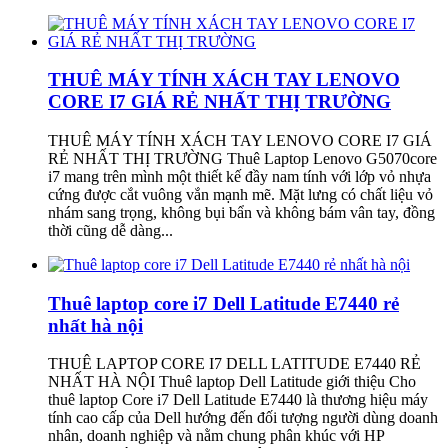
THUÊ MÁY TÍNH XÁCH TAY LENOVO
CORE I7 GIÁ RẺ NHẤT THỊ TRƯỜNG
THUÊ MÁY TÍNH XÁCH TAY LENOVO CORE I7 GIÁ
RẺ NHẤT THỊ TRƯỜNG Thuê Laptop Lenovo G5070core
i7 mang trên mình một thiết kế đầy nam tính với lớp vỏ nhựa
cứng được cắt vuông vắn mạnh mẽ. Mặt lưng có chất liệu vỏ
nhám sang trọng, không bụi bẩn và không bám vân tay, đồng
thời cũng dễ dàng...
Thuê laptop core i7 Dell Latitude E7440 rẻ
nhất hà nội
THUÊ LAPTOP CORE I7 DELL LATITUDE E7440 RẺ
NHẤT HÀ NỘI Thuê laptop Dell Latitude giới thiệu Cho
thuê laptop Core i7 Dell Latitude E7440 là thương hiệu máy
tính cao cấp của Dell hướng đến đối tượng người dùng doanh
nhân, doanh nghiệp và nằm chung phân khúc với HP