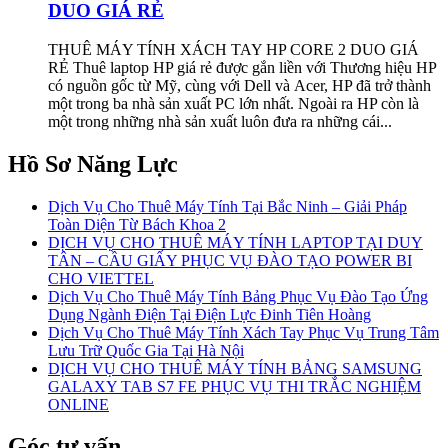
DUO GIÁ RẺ
THUÊ MÁY TÍNH XÁCH TAY HP CORE 2 DUO GIÁ
RẺ Thuê laptop HP giá rẻ được gắn liền với Thương hiệu HP
có nguồn gốc từ Mỹ, cùng với Dell và Acer, HP đã trở thành
một trong ba nhà sản xuất PC lớn nhất. Ngoài ra HP còn là
một trong những nhà sản xuất luôn đưa ra những cái...
Hồ Sơ Năng Lực
Dịch Vụ Cho Thuê Máy Tính Tại Bắc Ninh – Giải Pháp
Toàn Diện Từ Bách Khoa 2
DỊCH VỤ CHO THUÊ MÁY TÍNH LAPTOP TẠI DUY
TÂN – CẦU GIẤY PHỤC VỤ ĐÀO TẠO POWER BI
CHO VIETTEL
Dịch Vụ Cho Thuê Máy Tính Bảng Phục Vụ Đào Tạo Ứng
Dụng Ngành Điện Tại Điện Lực Đinh Tiên Hoàng
Dịch Vụ Cho Thuê Máy Tính Xách Tay Phục Vụ Trung Tâm
Lưu Trữ Quốc Gia Tại Hà Nội
DỊCH VỤ CHO THUÊ MÁY TÍNH BẢNG SAMSUNG
GALAXY TAB S7 FE PHỤC VỤ THI TRẮC NGHIỆM
ONLINE
Góc tư vấn