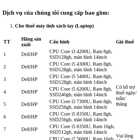
Dịch vụ của chúng tôi cung cấp bao gồm:
Cho thuê máy tính xách tay (Laptop)
Hãng sản
TT
Cấu hình
Giá thuê
xuất
CPU Core i3 4200U, Ram 8gb,
1
Dell/HP
SSD128gb, màn hình 14inch
CPU Core i5 4300U, Ram 8gb,
2
Dell/HP
SSD128gb, màn hình 14inch
CPU Core i5 5400U, Ram 8gb,
3
Dell/HP
SSD128gb, màn hình 14inch
Có hỗ trợ
CPU Core i5 6200U, Ram 8gb,
4
Dell/HP
thuê ngày/
SSD240gb, màn hình 14inch
tuần/
CPU Core i5 7300U, Ram 8gb,
tháng
5
Dell/HP
SSD256gb, màn hình 14inch
CPU Core i5 8350U, Ram 8gb,
6
Dell/HP
SSD256gb, màn hình 14inch
CPU Core i5 8350U, Ram 16gb,
7
Dell/HP
SSD512gb, màn hình 14inch
Vui lòng
CPU Core i7 5600U, Ram 16gb,