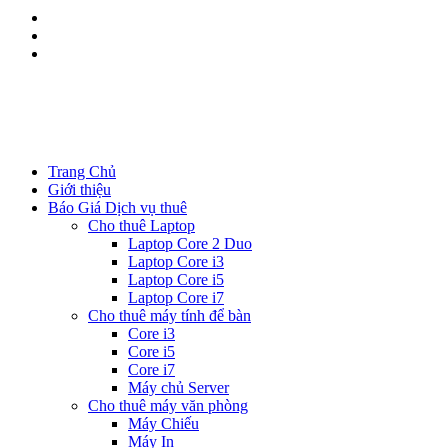
Kinh doanh:
0344.111.888
Kĩ thuật:
08533.111.88
Trang Chủ
Giới thiệu
Báo Giá Dịch vụ thuê
Cho thuê Laptop
Laptop Core 2 Duo
Laptop Core i3
Laptop Core i5
Laptop Core i7
Cho thuê máy tính để bàn
Core i3
Core i5
Core i7
Máy chủ Server
Cho thuê máy văn phòng
Máy Chiếu
Máy In