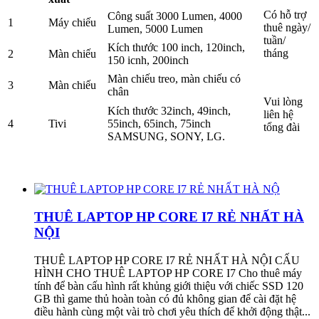
Có hỗ trợ
Công suất 3000 Lumen, 4000
1
Máy chiếu
thuê ngày/
Lumen, 5000 Lumen
tuần/
Kích thước 100 inch, 120inch,
tháng
2
Màn chiếu
150 icnh, 200inch
Màn chiếu treo, màn chiếu có
3
Màn chiếu
chân
Vui lòng
Kích thước 32inch, 49inch,
liên hệ
4
Tivi
55inch, 65inch, 75inch
tổng đài
SAMSUNG, SONY, LG.
THUÊ LAPTOP HP CORE I7 RẺ NHẤT HÀ
NỘI
THUÊ LAPTOP HP CORE I7 RẺ NHẤT HÀ NỘI CẤU
HÌNH CHO THUÊ LAPTOP HP CORE I7 Cho thuê máy
tính để bàn cấu hình rất khủng giới thiệu với chiếc SSD 120
GB thì game thủ hoàn toàn có đủ không gian để cài đặt hệ
điều hành cùng một vài trò chơi yêu thích để khởi động thật...