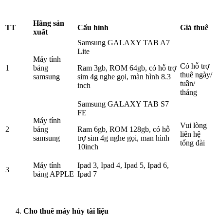
Hãng sản
TT
Cấu hình
Giá thuê
xuất
Samsung GALAXY TAB A7
Lite
Máy tính
Có hỗ trợ
1
bảng
Ram 3gb, ROM 64gb, có hỗ trợ
thuê ngày/
samsung
sim 4g nghe gọi, màn hình 8.3
tuần/
inch
tháng
Samsung GALAXY TAB S7
FE
Máy tính
Vui lòng
2
bảng
Ram 6gb, ROM 128gb, có hỗ
liên hệ
samsung
trợ sim 4g nghe gọi, man hình
tổng đài
10inch
Máy tính
Ipad 3, Ipad 4, Ipad 5, Ipad 6,
3
bảng APPLE
Ipad 7
Cho thuê máy hủy tài liệu