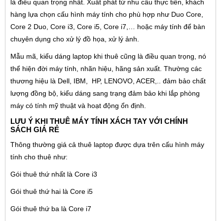
là điều quan trọng nhất. Xuất phát từ nhu cầu thực tiễn, khách
hàng lựa chọn cấu hình máy tính cho phù hợp như Duo Core,
Core 2 Duo, Core i3, Core i5, Core i7,… hoặc máy tính để bàn
chuyên dụng cho xử lý đồ họa, xử lý ảnh.
Mẫu mã, kiểu dáng laptop khi thuê cũng là điều quan trọng, nó
thể hiện đời máy tính, nhãn hiệu, hãng sản xuất. Thường các
thương hiệu là Dell, IBM, HP, LENOVO, ACER,.. đảm bảo chất
lượng đồng bộ, kiểu dáng sang trạng đảm bảo khi lắp phòng
máy có tính mỹ thuật và hoạt động ổn định.
LƯU Ý KHI THUÊ MÁY TÍNH XÁCH TAY VỚI CHÍNH
SÁCH GIÁ RẺ
Thông thường giá cả thuê laptop được dựa trên cấu hình máy
tính cho thuê như:
Gói thuê thứ nhất là Core i3
Gói thuê thứ hai là Core i5
Gói thuê thứ ba là Core i7