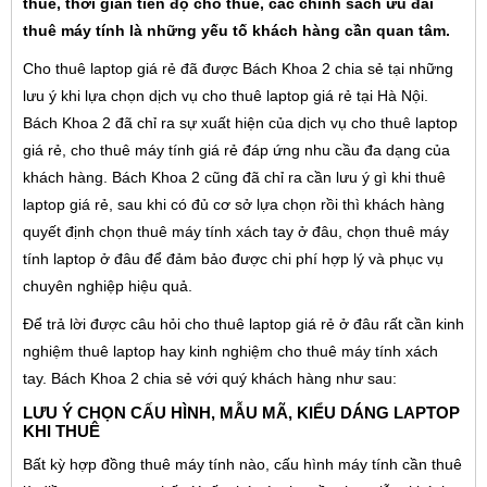
thuê, thời gian tiến độ cho thuê, các chính sách ưu đãi
thuê máy tính là những yếu tố khách hàng cần quan tâm.
Cho thuê laptop giá rẻ đã được Bách Khoa 2 chia sẻ tại những
lưu ý khi lựa chọn dịch vụ cho thuê laptop giá rẻ tại Hà Nội.
Bách Khoa 2 đã chỉ ra sự xuất hiện của dịch vụ cho thuê laptop
giá rẻ, cho thuê máy tính giá rẻ đáp ứng nhu cầu đa dạng của
khách hàng. Bách Khoa 2 cũng đã chỉ ra cần lưu ý gì khi thuê
laptop giá rẻ, sau khi có đủ cơ sở lựa chọn rồi thì khách hàng
quyết định chọn thuê máy tính xách tay ở đâu, chọn thuê máy
tính laptop ở đâu để đảm bảo được chi phí hợp lý và phục vụ
chuyên nghiệp hiệu quả.
Để trả lời được câu hỏi cho thuê laptop giá rẻ ở đâu rất cần kinh
nghiệm thuê laptop hay kinh nghiệm cho thuê máy tính xách
tay. Bách Khoa 2 chia sẻ với quý khách hàng như sau:
LƯU Ý CHỌN CẤU HÌNH, MẪU MÃ, KIỂU DÁNG LAPTOP
KHI THUÊ
Bất kỳ hợp đồng thuê máy tính nào, cấu hình máy tính cần thuê