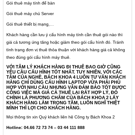
Gói thuê máy tính để bàn
Gói thuê máy chủ Server
Gói thuê thiết bị mạng,…
Khách hàng cần lưu ý cấu hình máy tính cần thuê gói nào thì
giá cả tương ứng tăng hoặc giảm theo gói cấu hình đó. Tránh
tình trạng đơn vị thuê thỏa thuận với khách hàng giá cả không
theo đúng gói cấu hình máy thuê.
VỚI TÂM LÝ KHÁCH HÀNG ĐI THUÊ BAO GIỜ CŨNG
YÊU CẦU CẤU HÌNH TỐT NHẤT. TUY NHIÊN, VỚI CÁC
TÂM CỦA NGHỀ, BÁCH KHOA 4 LUÔN TƯ VẤN KHÁCH
HÀNG CHỈ DÙNG CẤU HÌNH LAPTOP VỪA PHẢI PHÙ
HỢP VỚI NHU CẦU NHƯNG VẪN ĐẢM BẢO TỐT ĐƯỢC
CÔNG VIỆC MÀ GIÁ CẢ THUÊ LẠI RẤT HỢP LÝ, ĐÓ
CHÍNH LÀ PHƯƠNG CHÂM CỦA BÁCH KHOA 2 LẤY
KHÁCH HÀNG LÀM TRỌNG TÂM, LUÔN NGHĨ THIỆT
MÌNH THÌ LỢI CHO KHÁCH HÀNG.
Mọi thông tin xin Quý khách liên hệ Công ty Bách Khoa 2
Hotline: 04.66 72 73 74 – 03 44 111 888