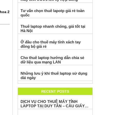
Tư vấn chọn thuê lapotp giá rẻ toàn
hoa 2
quốc
Thuê laptop nhanh chóng, giá tốt tại
Hà Nội
Ở đâu cho thuê máy tính xách tay
đồng bộ giá rẻ
Cho thuê laptop hướng dẫn chia sẻ
dữ liệu qua mạng LAN
Những lưu ý khi thuê laptop sử dụng
dài ngày
RECENT POSTS
DỊCH VỤ CHO THUÊ MÁY TÍNH
LAPTOP TẠI DUY TÂN – CẦU GIẤY
PHỤC VỤ ĐÀO TẠO POWER BI CHO
VIETTEL