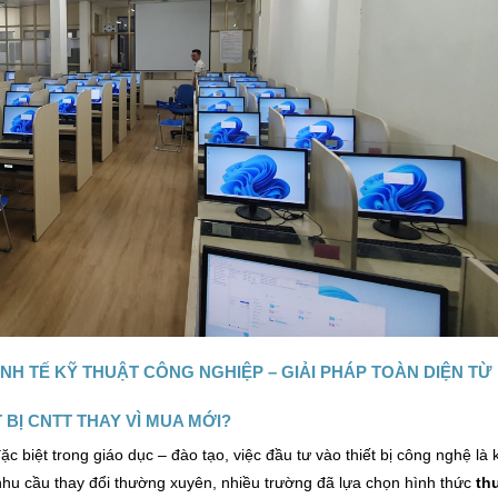
NH TẾ KỸ THUẬT CÔNG NGHIỆP – GIẢI PHÁP TOÀN DIỆN TỪ
 BỊ CNTT THAY VÌ MUA MỚI?
 biệt trong giáo dục – đào tạo, việc đầu tư vào thiết bị công nghệ là
nhu cầu thay đổi thường xuyên, nhiều trường đã lựa chọn hình thức
th