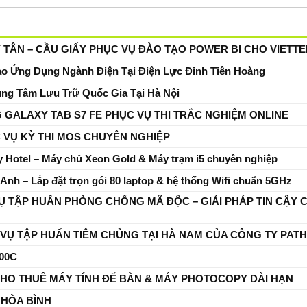
 TÂN – CẦU GIẤY PHỤC VỤ ĐÀO TẠO POWER BI CHO VIETTE
o Ứng Dụng Ngành Điện Tại Điện Lực Đinh Tiên Hoàng
ung Tâm Lưu Trữ Quốc Gia Tại Hà Nội
GALAXY TAB S7 FE PHỤC VỤ THI TRẮC NGHIỆM ONLINE
C VỤ KỲ THI MOS CHUYÊN NGHIỆP
ky Hotel – Máy chủ Xeon Gold & Máy trạm i5 chuyên nghiệp
 Anh – Lắp đặt trọn gói 80 laptop & hệ thống Wifi chuẩn 5GHz
VỤ TẬP HUẤN PHÒNG CHỐNG MÃ ĐỘC – GIẢI PHÁP TIN CẬY 
 VỤ TẬP HUẤN TIÊM CHỦNG TẠI HÀ NAM CỦA CÔNG TY PATH
00C
 CHO THUÊ MÁY TÍNH ĐỂ BÀN & MÁY PHOTOCOPY DÀI HẠN
 HÒA BÌNH