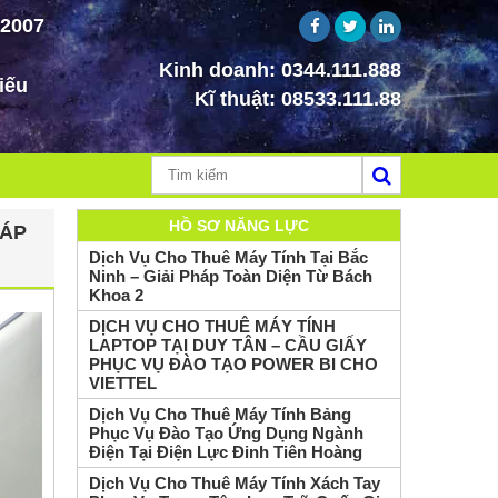
 2007
Kinh doanh:
0344.111.888
iếu
Kĩ thuật:
08533.111.88
HỒ SƠ NĂNG LỰC
HÁP
Dịch Vụ Cho Thuê Máy Tính Tại Bắc
Ninh – Giải Pháp Toàn Diện Từ Bách
Khoa 2
DỊCH VỤ CHO THUÊ MÁY TÍNH
LAPTOP TẠI DUY TÂN – CẦU GIẤY
PHỤC VỤ ĐÀO TẠO POWER BI CHO
VIETTEL
Dịch Vụ Cho Thuê Máy Tính Bảng
Phục Vụ Đào Tạo Ứng Dụng Ngành
Điện Tại Điện Lực Đinh Tiên Hoàng
Dịch Vụ Cho Thuê Máy Tính Xách Tay