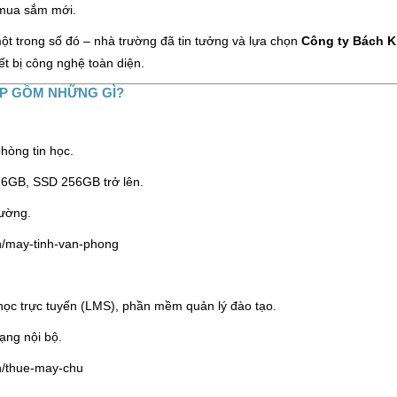
 mua sắm mới.
ột trong số đó – nhà trường đã tin tưởng và lựa chọn
Công ty Bách K
iết bị công nghệ toàn diện.
ẤP GỒM NHỮNG GÌ?
hòng tin học.
 16GB, SSD 256GB trở lên.
rường.
vn/may-tinh-van-phong
học trực tuyến (LMS), phần mềm quản lý đào tạo.
mạng nội bộ.
vn/thue-may-chu