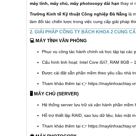
máy tính, máy chủ, máy photocopy dài hạn
thay vì
Trường Kinh tế Kỹ thuật Công nghiệp Đà Nẵng
là m
làm đối tác chiến lược trong việc cung cấp giải pháp th
2. GIẢI PHÁP CÔNG TY BÁCH KHOA 2 CUNG C
💻
MÁY TÍNH VĂN PHÒNG
Phục vụ công tác hành chính và học tập tại các p
Cấu hình linh hoạt: Intel Core i5/i7, RAM 8GB –
Được cài đặt sẵn phần mềm theo yêu cầu nhà t
Tham khảo thêm tại 👉
https://maytinhxachtay.
🖥️
MÁY CHỦ (SERVER)
Hệ thống server lưu trữ và vận hành phần mềm 
Hỗ trợ thiết lập RAID, sao lưu dữ liệu, bảo mật 
Tham khảo thêm tại 👉
https://maytinhxachtay.