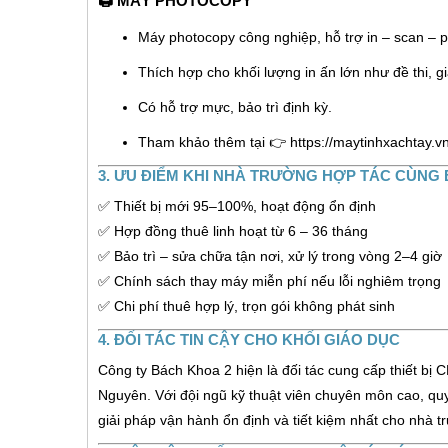
🖨️
MÁY PHOTOCOPY
Máy photocopy công nghiệp, hỗ trợ in – scan – p
Thích hợp cho khối lượng in ấn lớn như đề thi, giá
Có hỗ trợ mực, bảo trì định kỳ.
Tham khảo thêm tại 👉
https://maytinhxachtay.
3. ƯU ĐIỂM KHI NHÀ TRƯỜNG HỢP TÁC CÙNG
✅ Thiết bị mới 95–100%, hoạt động ổn định
✅ Hợp đồng thuê linh hoạt từ 6 – 36 tháng
✅ Bảo trì – sửa chữa tận nơi, xử lý trong vòng 2–4 giờ
✅ Chính sách thay máy miễn phí nếu lỗi nghiêm trọng
✅ Chi phí thuê hợp lý, trọn gói không phát sinh
4. ĐỐI TÁC TIN CẬY CHO KHỐI GIÁO DỤC
Công ty Bách Khoa 2 hiện là đối tác cung cấp thiết bị
Nguyên. Với đội ngũ kỹ thuật viên chuyên môn cao, qu
giải pháp vận hành ổn định và tiết kiệm nhất cho nhà t