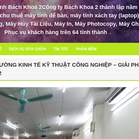
ính Bách Khoa 2Công ty Bách Khoa 2 thành lập năm
ho thuê máy tính để bàn, máy tính xách tay (laptop)
g, Máy Hủy Tài Liệu, Máy In, Máy Photocopy, Máy Ch
Phục vụ khách hàng trên 64 tỉnh thành
Ê
DỊCH VỤ SỬA CHỮA
TIN TỨC
PHẦN MỀM
ƯỜNG KINH TẾ KỸ THUẬT CÔNG NGHIỆP – GIẢI P
2