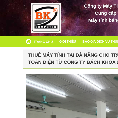
Công ty Máy T
Cung cấp c
Máy tính bản
GIỚI THIỆU
BÁO GIÁ DỊCH VỤ THU
TRANG CHỦ
THUÊ MÁY TÍNH TẠI ĐÀ NẴNG CHO TR
TOÀN DIỆN TỪ CÔNG TY BÁCH KHOA 