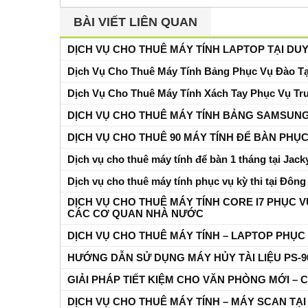
BÀI VIẾT LIÊN QUAN
DỊCH VỤ CHO THUÊ MÁY TÍNH LAPTOP TẠI DUY
Dịch Vụ Cho Thuê Máy Tính Bảng Phục Vụ Đào Tạ
Dịch Vụ Cho Thuê Máy Tính Xách Tay Phục Vụ Tr
DỊCH VỤ CHO THUÊ MÁY TÍNH BẢNG SAMSUNG 
DỊCH VỤ CHO THUÊ 90 MÁY TÍNH ĐỂ BÀN PHỤ
Dịch vụ cho thuê máy tính để bàn 1 tháng tại Jac
Dịch vụ cho thuê máy tính phục vụ kỳ thi tại Đông
DỊCH VỤ CHO THUÊ MÁY TÍNH CORE I7 PHỤC 
CÁC CƠ QUAN NHÀ NƯỚC
DỊCH VỤ CHO THUÊ MÁY TÍNH – LAPTOP PHỤC
HƯỚNG DẪN SỬ DỤNG MÁY HỦY TÀI LIỆU PS-9
GIẢI PHÁP TIẾT KIỆM CHO VĂN PHÒNG MỚI –
DỊCH VỤ CHO THUÊ MÁY TÍNH – MÁY SCAN TẠI