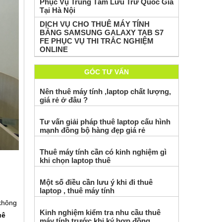
Phục Vụ Trung Tâm Lưu Trữ Quốc Gia
Tại Hà Nội
DỊCH VỤ CHO THUÊ MÁY TÍNH
BẢNG SAMSUNG GALAXY TAB S7
FE PHỤC VỤ THI TRẮC NGHIỆM
ONLINE
GÓC TƯ VẤN
Nên thuê máy tính ,laptop chất lượng,
giá rẻ ở đâu ?
Tư vấn giải pháp thuê laptop cấu hình
mạnh đồng bộ hàng đẹp giá rẻ
Thuê máy tính cần có kinh nghiệm gì
khi chọn laptop thuê
Một số điều cần lưu ý khi đi thuê
laptop , thuê máy tính
 không
Kinh nghiệm kiểm tra nhu cầu thuê
uê
máy tính trước khi ký hợp đồng