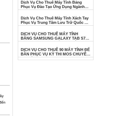
Dịch Vụ Cho Thuê Máy Tính Bảng
Phục Vụ Đào Tạo Ứng Dụng Ngành
Điện Tại Điện Lực Đinh Tiên Hoàng
Dịch Vụ Cho Thuê Máy Tính Xách Tay
Phục Vụ Trung Tâm Lưu Trữ Quốc Gia
Tại Hà Nội
DỊCH VỤ CHO THUÊ MÁY TÍNH
BẢNG SAMSUNG GALAXY TAB S7
FE PHỤC VỤ THI TRẮC NGHIỆM
ONLINE
DỊCH VỤ CHO THUÊ 90 MÁY TÍNH ĐỂ
BÀN PHỤC VỤ KỲ THI MOS CHUYÊN
NGHIỆP
Tây
 đến