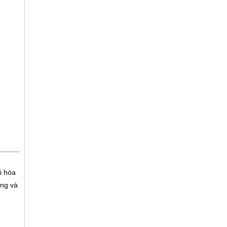
i hóa
ững và