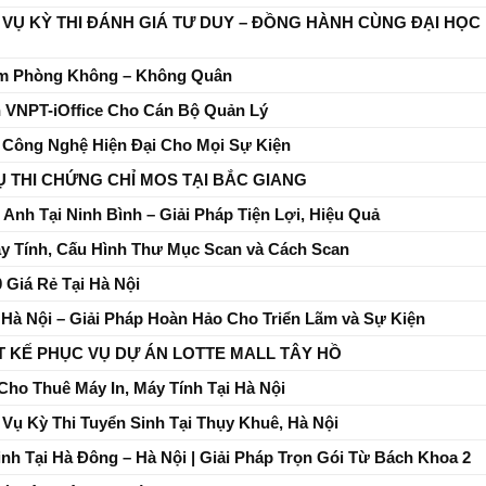
 VỤ KỲ THI ĐÁNH GIÁ TƯ DUY – ĐỒNG HÀNH CÙNG ĐẠI HỌC
ãm Phòng Không – Không Quân
n VNPT-iOffice Cho Cán Bộ Quản Lý
h Công Nghệ Hiện Đại Cho Mọi Sự Kiện
Ụ THI CHỨNG CHỈ MOS TẠI BẮC GIANG
Anh Tại Ninh Bình – Giải Pháp Tiện Lợi, Hiệu Quả
y Tính, Cấu Hình Thư Mục Scan và Cách Scan
 Giá Rẻ Tại Hà Nội
Hà Nội – Giải Pháp Hoàn Hảo Cho Triển Lãm và Sự Kiện
ẾT KẾ PHỤC VỤ DỰ ÁN LOTTE MALL TÂY HỒ
ho Thuê Máy In, Máy Tính Tại Hà Nội
Vụ Kỳ Thi Tuyển Sinh Tại Thụy Khuê, Hà Nội
nh Tại Hà Đông – Hà Nội | Giải Pháp Trọn Gói Từ Bách Khoa 2