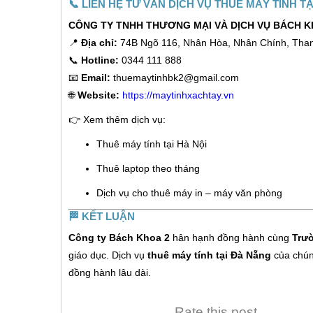
📞
LIÊN HỆ TƯ VẤN DỊCH VỤ THUÊ MÁY TÍNH T
CÔNG TY TNHH THƯƠNG MẠI VÀ DỊCH VỤ BÁCH K
📍
Địa chỉ:
74B Ngõ 116, Nhân Hòa, Nhân Chính, Than
📞
Hotline:
0344 111 888
📧
Email:
thuemaytinhbk2@gmail.com
🌐
Website:
https://maytinhxachtay.vn
👉 Xem thêm dịch vụ:
Thuê máy tính tại Hà Nội
Thuê laptop theo tháng
Dịch vụ cho thuê máy in – máy văn phòng
🏁
KẾT LUẬN
Công ty Bách Khoa 2
hân hạnh đồng hành cùng
Trườ
giáo dục. Dịch vụ
thuê máy tính tại Đà Nẵng
của chúng
đồng hành lâu dài.
Rate this post