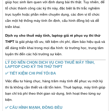
giúp học sinh làm quen với định dạng bài thi thật. Tuy nhiên, để
tổ chức thành công các kỳ thi này, đặc biệt là thi trắc nghiệm
trực tuyến hoặc phần mềm chuyên dụng, các đơn vị tổ chức
cần một hệ thống máy tính ổn định, cấu hình đồng bộ và dễ
triển khai.
Dịch vụ cho thuê máy tính, laptop giá rẻ phục vụ thi thử
THPT
là giải pháp tối ưu, tiết kiệm chi phí, đảm bảo hiệu quả và
dễ dàng triển khai trong mọi địa hình: từ trường học, trung tâm
luyện thi đến các hội trường sự kiện.
LÝ DO NÊN CHỌN DỊCH VỤ CHO THUÊ MÁY TÍNH,
LAPTOP CHO KỲ THI THỬ THPT
✅
TIẾT KIỆM CHI PHÍ TỐI ĐA
Việc đầu tư hàng chục, hàng trăm máy tính để phục vụ một kỳ
thi là không cần thiết và rất tốn kém. Thuê laptop, máy tính giúp
bạn chỉ trả phí theo thời gian sử dụng, linh hoạt theo từng sự
kiện.
✅
CẤU HÌNH MẠNH, ĐỒNG ĐỀU