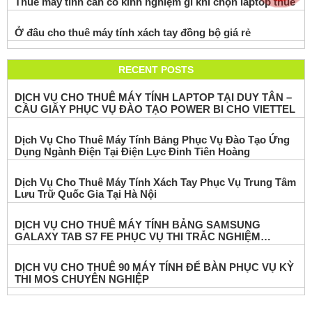
Thuê máy tính cần có kinh nghiệm gì khi chọn laptop thuê
Ở đâu cho thuê máy tính xách tay đồng bộ giá rẻ
RECENT POSTS
DỊCH VỤ CHO THUÊ MÁY TÍNH LAPTOP TẠI DUY TÂN –
CẦU GIẤY PHỤC VỤ ĐÀO TẠO POWER BI CHO VIETTEL
Dịch Vụ Cho Thuê Máy Tính Bảng Phục Vụ Đào Tạo Ứng
Dụng Ngành Điện Tại Điện Lực Đinh Tiên Hoàng
Dịch Vụ Cho Thuê Máy Tính Xách Tay Phục Vụ Trung Tâm
Lưu Trữ Quốc Gia Tại Hà Nội
DỊCH VỤ CHO THUÊ MÁY TÍNH BẢNG SAMSUNG
GALAXY TAB S7 FE PHỤC VỤ THI TRẮC NGHIỆM
ONLINE
DỊCH VỤ CHO THUÊ 90 MÁY TÍNH ĐỂ BÀN PHỤC VỤ KỲ
THI MOS CHUYÊN NGHIỆP