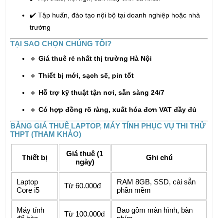
✔️ Tập huấn, đào tạo nội bộ tại doanh nghiệp hoặc nhà
trường
TẠI SAO CHỌN CHÚNG TÔI?
🔹
Giá thuê rẻ nhất thị trường Hà Nội
🔹
Thiết bị mới, sạch sẽ, pin tốt
🔹
Hỗ trợ kỹ thuật tận nơi, sẵn sàng 24/7
🔹
Có hợp đồng rõ ràng, xuất hóa đơn VAT đầy đủ
BẢNG GIÁ THUÊ LAPTOP, MÁY TÍNH PHỤC VỤ THI THỬ
THPT (THAM KHẢO)
Giá thuê (1
Thiết bị
Ghi chú
ngày)
Laptop
RAM 8GB, SSD, cài sẵn
Từ 60.000đ
Core i5
phần mềm
Máy tính
Bao gồm màn hình, bàn
Từ 100.000đ