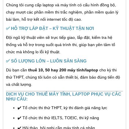
Chúng tôi cung cấp laptop và máy tính có cấu hình đồng bộ,
chạy mượt các phần mềm thi trắc nghiệm, phần mềm quản lý
bài làm, hỗ trợ kết nối internet tốc độ cao.
✅
HỖ TRỢ LẮP ĐẶT – KỸ THUẬT TẬN NƠI
Đội ngũ kỹ thuật viên sẽ trực tiếp giao, lắp đặt, kiểm tra hệ
thống và hỗ trợ trong suốt quá trình thi, giúp bạn yên tâm tổ
chức mà không lo lỗi kỹ thuật.
✅
SỐ LƯỢNG LỚN – LUÔN SẴN SÀNG
Dù bạn cần
thuê 10, 50 hay 200 máy tính/laptop
cho kỳ thi
thử THPT, chúng tôi luôn có sẵn thiết bị, đảm bảo đúng tiến độ
và chất lượng.
DỊCH VỤ CHO THUÊ MÁY TÍNH, LAPTOP PHỤC VỤ CÁC
NHU CẦU:
✔️ Tổ chức thi thử THPT, kỳ thi đánh giá năng lực
✔️ Tổ chức thi thử IELTS, TOEIC, thi kỹ năng
✔️ Hội thảo, hội nghị cần máy tính cá nhân