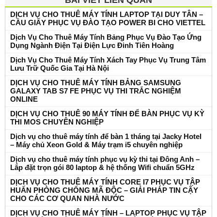
DỊCH VỤ CHO THUÊ MÁY TÍNH LAPTOP TẠI DUY TÂN –
CẦU GIẤY PHỤC VỤ ĐÀO TẠO POWER BI CHO VIETTEL
Dịch Vụ Cho Thuê Máy Tính Bảng Phục Vụ Đào Tạo Ứng
Dụng Ngành Điện Tại Điện Lực Đinh Tiên Hoàng
Dịch Vụ Cho Thuê Máy Tính Xách Tay Phục Vụ Trung Tâm
Lưu Trữ Quốc Gia Tại Hà Nội
DỊCH VỤ CHO THUÊ MÁY TÍNH BẢNG SAMSUNG
GALAXY TAB S7 FE PHỤC VỤ THI TRẮC NGHIỆM
ONLINE
DỊCH VỤ CHO THUÊ 90 MÁY TÍNH ĐỂ BÀN PHỤC VỤ KỲ
THI MOS CHUYÊN NGHIỆP
Dịch vụ cho thuê máy tính để bàn 1 tháng tại Jacky Hotel
– Máy chủ Xeon Gold & Máy trạm i5 chuyên nghiệp
Dịch vụ cho thuê máy tính phục vụ kỳ thi tại Đông Anh –
Lắp đặt trọn gói 80 laptop & hệ thống Wifi chuẩn 5GHz
DỊCH VỤ CHO THUÊ MÁY TÍNH CORE I7 PHỤC VỤ TẬP
HUẤN PHÒNG CHỐNG MÃ ĐỘC – GIẢI PHÁP TIN CẬY
CHO CÁC CƠ QUAN NHÀ NƯỚC
DỊCH VỤ CHO THUÊ MÁY TÍNH – LAPTOP PHỤC VỤ TẬP