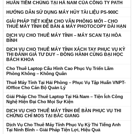
HUẤN TIÊM CHỦNG TẠI HÀ NAM CỦA CÔNG TY PATH
HƯỚNG DẪN SỬ DỤNG MÁY HỦY TÀI LIỆU PS-900C
GIẢI PHÁP TIẾT KIỆM CHO VĂN PHÒNG MỚI – CHO
THUÊ MÁY TÍNH ĐỂ BÀN & MÁY PHOTOCOPY DÀI HẠN
DỊCH VỤ CHO THUÊ MÁY TÍNH – MÁY SCAN TẠI HÒA
BÌNH
DỊCH VỤ CHO THUÊ MÁY TÍNH XÁCH TAY PHỤC VỤ KỲ
THI ĐÁNH GIÁ TƯ DUY – ĐỒNG HÀNH CÙNG ĐẠI HỌC
BÁCH KHOA
Cho Thuê Laptop Cấu Hình Cao Phục Vụ Triển Lãm
Phòng Không – Không Quân
Thuê Máy Tính Tại Hải Phòng – Phục Vụ Tập Huấn VNPT-
iOffice Cho Cán Bộ Quản Lý
Giải Pháp Cho Thuê Laptop Tại Hà Nam – Tiện Ích Công
Nghệ Hiện Đại Cho Mọi Sự Kiện
DỊCH VỤ CHO THUÊ MÁY TÍNH ĐỂ BÀN PHỤC VỤ THI
CHỨNG CHỈ MOS TẠI BẮC GIANG
Dịch Vụ Cho Thuê Máy Tính Phục Vụ Kỳ Thi Tiếng Anh
Tại Ninh Bình – Giải Pháp Tiện Lợi, Hiệu Quả