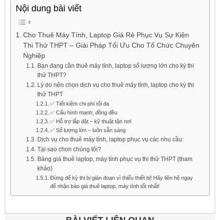
Nội dung bài viết
Cho Thuê Máy Tính, Laptop Giá Rẻ Phục Vụ Sự Kiện
Thi Thử THPT – Giải Pháp Tối Ưu Cho Tổ Chức Chuyên
Nghiệp
Bạn đang cần thuê máy tính, laptop số lượng lớn cho kỳ thi
thử THPT?
Lý do nên chọn dịch vụ cho thuê máy tính, laptop cho kỳ thi
thử THPT
✅ Tiết kiệm chi phí tối đa
✅ Cấu hình mạnh, đồng đều
✅ Hỗ trợ lắp đặt – kỹ thuật tận nơi
✅ Số lượng lớn – luôn sẵn sàng
Dịch vụ cho thuê máy tính, laptop phục vụ các nhu cầu:
Tại sao chọn chúng tôi?
Bảng giá thuê laptop, máy tính phục vụ thi thử THPT (tham
khảo)
Đừng để kỳ thi bị gián đoạn vì thiếu thiết bị! Hãy liên hệ ngay
để nhận báo giá thuê laptop, máy tính tốt nhất!
BÀI VIẾT LIÊN QUAN