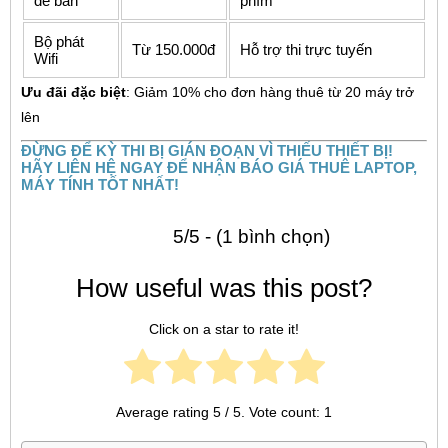
để bàn
phím
Bộ phát
Từ 150.000đ
Hỗ trợ thi trực tuyến
Wifi
Ưu đãi đặc biệt
: Giảm 10% cho đơn hàng thuê từ 20 máy trở
lên
ĐỪNG ĐỂ KỲ THI BỊ GIÁN ĐOẠN VÌ THIẾU THIẾT BỊ!
HÃY LIÊN HỆ NGAY ĐỂ NHẬN BÁO GIÁ THUÊ LAPTOP,
MÁY TÍNH TỐT NHẤT!
5/5 - (1 bình chọn)
How useful was this post?
Click on a star to rate it!
Average rating
5
/ 5. Vote count:
1