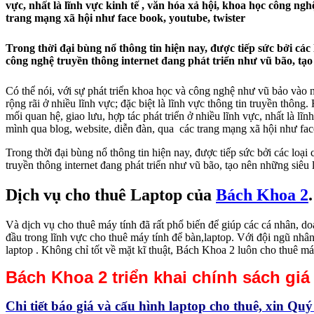
vực, nhất là lĩnh vực kinh tế , văn hóa xả hội, khoa học công nghệ
trang mạng xã hội như face book, youtube, twister
Trong thời đại bùng nổ thông tin hiện nay, được tiếp sức bởi các
công nghệ truyền thông internet đang phát triển như vũ bão, tạo
Có thể nói, với sự phát triển khoa học và công nghệ như vũ bảo vào
rộng rãi ở nhiều lĩnh vực; đặc biệt là lĩnh vực thông tin truyền thôn
mối quan hệ, giao lưu, hợp tác phát triển ở nhiều lĩnh vực, nhất là lĩn
mình qua blog, website, diễn đàn, qua các trang mạng xã hội như fac
Trong thời đại bùng nổ thông tin hiện nay, được tiếp sức bởi các loại
truyền thông internet đang phát triển như vũ bão, tạo nên những siêu
Dịch vụ cho thuê Laptop của
Bách Khoa 2
.
Và dịch vụ cho thuê máy tính đã rất phổ biến để giúp các cá nhân, d
đầu trong lĩnh vực cho thuê máy tính để bàn,laptop. Với đội ngũ nhân
laptop . Không chỉ tốt về mặt kĩ thuật, Bách Khoa 2 luôn cho thuê máy
Bách Khoa 2 triển khai chính sách giá
Chi tiết báo giá và cấu hình laptop cho thuê, xin Quý