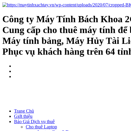
Công ty Máy Tính Bách Khoa 2
Cung cấp cho thuê máy tính để 
Máy tính bảng, Máy Hủy Tài Li
Phục vụ khách hàng trên 64 tỉn
Kinh doanh:
0344.111.888
Kĩ thuật:
08533.111.88
Trang Chủ
Giới thiệu
Báo Giá Dịch vụ thuê
Cho thuê Laptop