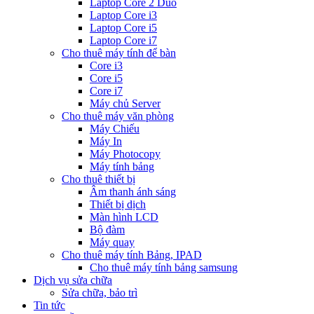
Laptop Core 2 Duo
Laptop Core i3
Laptop Core i5
Laptop Core i7
Cho thuê máy tính để bàn
Core i3
Core i5
Core i7
Máy chủ Server
Cho thuê máy văn phòng
Máy Chiếu
Máy In
Máy Photocopy
Máy tính bảng
Cho thuê thiết bị
Âm thanh ánh sáng
Thiết bị dịch
Màn hình LCD
Bộ đàm
Máy quay
Cho thuê máy tính Bảng, IPAD
Cho thuê máy tính bảng samsung
Dịch vụ sửa chữa
Sửa chữa, bảo trì
Tin tức