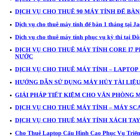
DỊCH VỤ CHO THUÊ 90 MÁY TÍNH ĐỂ BÀ
Dịch vụ cho thuê máy tính để bàn 1 tháng tại 
Dịch vụ cho thuê máy tính phục vụ kỳ thi tại Đ
DỊCH VỤ CHO THUÊ MÁY TÍNH CORE I7 
NƯỚC
DỊCH VỤ CHO THUÊ MÁY TÍNH – LAPTOP
HƯỚNG DẪN SỬ DỤNG MÁY HỦY TÀI LIỆU 
GIẢI PHÁP TIẾT KIỆM CHO VĂN PHÒNG 
DỊCH VỤ CHO THUÊ MÁY TÍNH – MÁY SCA
DỊCH VỤ CHO THUÊ MÁY TÍNH XÁCH TAY
Cho Thuê Laptop Cấu Hình Cao Phục Vụ Tri