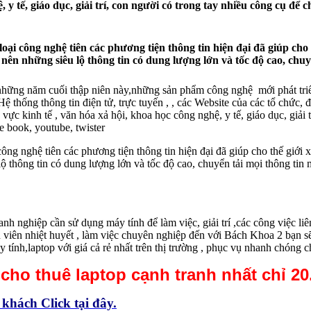
, y tế, giáo dục, giải trí, con người có trong tay nhiều công cụ để 
 loại công nghệ tiên các phương tiện thông tin hiện đại đã giúp cho
 nên những siêu lộ thông tin có dung lượng lớn và tốc độ cao, chu
 những năm cuối thập niên này,những sản phẩm công nghệ mới phát triể
g. Hệ thống thông tin điện tử, trực tuyến , , các Website của các tổ ch
h vực kinh tế , văn hóa xả hội, khoa học công nghệ, y tế, giáo dục, giải 
e book, youtube, twister
 công nghệ tiên các phương tiện thông tin hiện đại đã giúp cho thế giớ
 lộ thông tin có dung lượng lớn và tốc độ cao, chuyển tải mọi thông ti
oanh nghiệp cần sử dụng máy tính để làm việc, giải trí ,các công việc
 viên nhiệt huyết , làm việc chuyên nghiệp đến với Bách Khoa 2 bạn sẽ
 tính,laptop với giá cả rẻ nhất trên thị trường , phục vụ nhanh chóng 
 cho thuê laptop cạnh tranh nhất chỉ 
 khách Click tại đây.