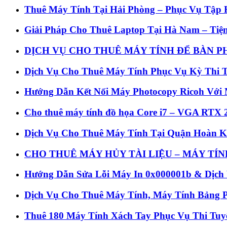
Thuê Máy Tính Tại Hải Phòng – Phục Vụ Tập
Giải Pháp Cho Thuê Laptop Tại Hà Nam – Tiện
DỊCH VỤ CHO THUÊ MÁY TÍNH ĐỂ BÀN P
Dịch Vụ Cho Thuê Máy Tính Phục Vụ Kỳ Thi Ti
Hướng Dẫn Kết Nối Máy Photocopy Ricoh Với 
Cho thuê máy tính đồ họa Core i7 – VGA RTX 
Dịch Vụ Cho Thuê Máy Tính Tại Quận Hoàn Ki
CHO THUÊ MÁY HỦY TÀI LIỆU – MÁY TÍ
Hướng Dẫn Sửa Lỗi Máy In 0x000001b & Dịch 
Dịch Vụ Cho Thuê Máy Tính, Máy Tính Bảng P
Thuê 180 Máy Tính Xách Tay Phục Vụ Thi Tuyể