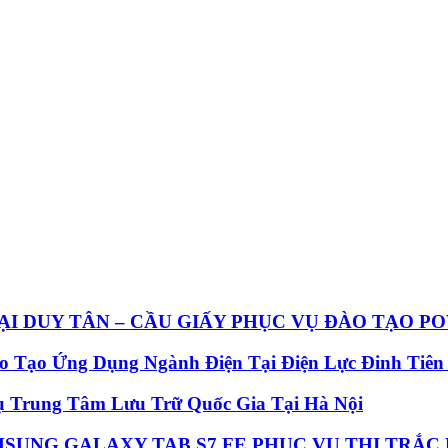
ẠI DUY TÂN – CẦU GIẤY PHỤC VỤ ĐÀO TẠO P
o Tạo Ứng Dụng Ngành Điện Tại Điện Lực Đinh Tiên
ụ Trung Tâm Lưu Trữ Quốc Gia Tại Hà Nội
SUNG GALAXY TAB S7 FE PHỤC VỤ THI TRẮC