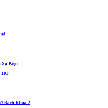
Quả
 Sự Kiện
Y HỒ
Từ Bách Khoa 2