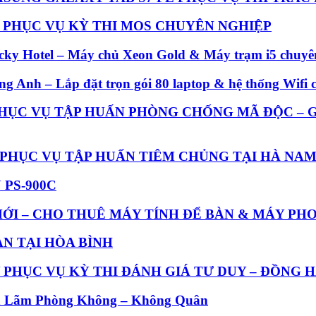
N PHỤC VỤ KỲ THI MOS CHUYÊN NGHIỆP
Jacky Hotel – Máy chủ Xeon Gold & Máy trạm i5 chuyê
ông Anh – Lắp đặt trọn gói 80 laptop & hệ thống Wif
PHỤC VỤ TẬP HUẤN PHÒNG CHỐNG MÃ ĐỘC – G
 PHỤC VỤ TẬP HUẤN TIÊM CHỦNG TẠI HÀ NA
PS-900C
MỚI – CHO THUÊ MÁY TÍNH ĐỂ BÀN & MÁY PH
N TẠI HÒA BÌNH
 PHỤC VỤ KỲ THI ĐÁNH GIÁ TƯ DUY – ĐỒNG
ển Lãm Phòng Không – Không Quân