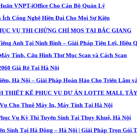
 Huấn VNPT-iOffice Cho Cán Bộ Quản Lý
 Ích Công Nghệ Hiện Đại Cho Mọi Sự Kiện
HỤC VỤ THI CHỨNG CHỈ MOS TẠI BẮC GIANG
ếng Anh Tại Ninh Bình – Giải Pháp Tiện Lợi, Hiệu 
Máy Tính, Cấu Hình Thư Mục Scan và Cách Scan
2060 Giá Rẻ Tại Hà Nội
ếm, Hà Nội – Giải Pháp Hoàn Hảo Cho Triển Lãm và
NH THIẾT KẾ PHỤC VỤ DỰ ÁN LOTTE MALL TÂ
Vụ Cho Thuê Máy In, Máy Tính Tại Hà Nội
hục Vụ Kỳ Thi Tuyển Sinh Tại Thụy Khuê, Hà Nội
n Sinh Tại Hà Đông – Hà Nội | Giải Pháp Trọn Gói 