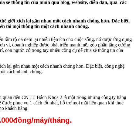
chia sẻ thông tin của mình qua blog, website, diễn đàn, qua các
 thế giới xích lại gần nhau một cách nhanh chóng hơn. Đặc biệt,
yển tải mọi thông tin một cách nhanh chóng.
n rầm rộ đã đem lại nhiều tiện ích cho cuộc sống, nó được ứng dụng
ức, đơn vị, doanh nghiệp được phát triển mạnh mẽ, góp phần tăng cường
trí, con người có trong tay nhiều công cụ để chia sẻ thông tin của
i xích lại gần nhau một cách nhanh chóng hơn. Đặc biệt, công nghệ
n một cách nhanh chóng.
 liên quan đến CNTT. Bách Khoa 2 là một trong những công ty hàng
 được phục vụ 1 cách tốt nhất, hỗ trợ mọi mặt liên quan khi thuê
cho khách hàng.
20.000đồng/máy/tháng.