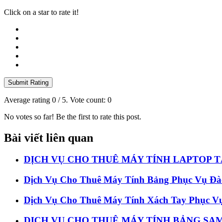
Click on a star to rate it!
Submit Rating
Average rating
0
/ 5. Vote count:
0
No votes so far! Be the first to rate this post.
Bài viết liên quan
DỊCH VỤ CHO THUÊ MÁY TÍNH LAPTOP T
Dịch Vụ Cho Thuê Máy Tính Bảng Phục Vụ Đà
Dịch Vụ Cho Thuê Máy Tính Xách Tay Phục V
DỊCH VỤ CHO THUÊ MÁY TÍNH BẢNG SAM