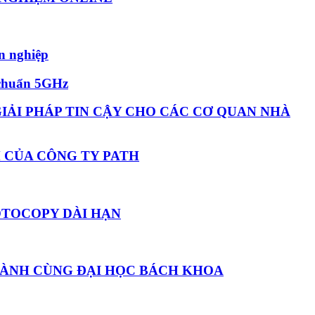
n nghiệp
i chuẩn 5GHz
IẢI PHÁP TIN CẬY CHO CÁC CƠ QUAN NHÀ
M CỦA CÔNG TY PATH
OTOCOPY DÀI HẠN
 HÀNH CÙNG ĐẠI HỌC BÁCH KHOA