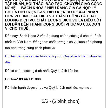
TẬP HUẤN, HỘI THẢO, ĐÀO TẠO, CHUYỂN GIAO CÔNG
NGHỆ,… BÁCH KHOA 2 HIỂU RẰNG GIÁ CẢ HỢP LÝ
CHỈ LÀ ĐIỀU KIỆN CẦN, ĐIỀU KIỆN ĐỦ ĐỂ XÁC NHẬN
ĐƠN VỊ CUNG CẤP DỊCH VỤ THÀNH CÔNG LÀ CHẤT
LƯỢNG DỊCH VỤ. CHẤT LƯỢNG DỊCH VỤ LÀ ĐIỀU CỐT
LÕI DẪN ĐẾN THÀNH CÔNG BUỔI PHỤC VỤ CỦA ĐƠN
VỊ CHO THUÊ.
Đến nay, Bách Khoa 2 vẫn áp dụng chính sách giá cho thuê tốt
nhất tại Việt Nam. Đồng thời chất lượng dịch vụ luôn tiên phong
tận tình trong cung cách phục vụ.
Chi tiết báo giá và cấu hình laptop xin Quý khách tham khảo tại
đây.
Để có chính sách giá tốt nhất Quý khách liên hệ:
Hotline: 03 44 111 888
Rất hân hạnh được phục vụ Quý khách mọi lúc, mọi nơi.
5/5 - (6 bình chọn)