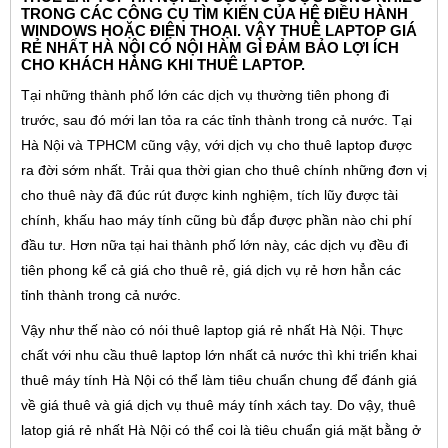
TRONG CÁC CÔNG CỤ TÌM KIẾN CỦA HỆ ĐIỀU HÀNH
WINDOWS HOẶC ĐIỆN THOẠI. VẬY THUÊ LAPTOP GIÁ
RẺ NHẤT HÀ NỘI CÓ NỘI HÀM GÌ ĐẢM BẢO LỢI ÍCH
CHO KHÁCH HÀNG KHI THUÊ LAPTOP.
Tại những thành phố lớn các dịch vụ thường tiên phong đi
trước, sau đó mới lan tỏa ra các tỉnh thành trong cả nước. Tại
Hà Nội và TPHCM cũng vậy, với dịch vụ cho thuê laptop được
ra đời sớm nhất. Trải qua thời gian cho thuê chính những đơn vị
cho thuê này đã đúc rút được kinh nghiệm, tích lũy được tài
chính, khấu hao máy tính cũng bù đắp được phần nào chi phí
đầu tư. Hơn nữa tại hai thành phố lớn này, các dịch vụ đều đi
tiên phong kể cả giá cho thuê rẻ, giá dịch vụ rẻ hơn hẳn các
tỉnh thành trong cả nước.
Vậy như thế nào có nói thuê laptop giá rẻ nhất Hà Nội. Thực
chất với nhu cầu thuê laptop lớn nhất cả nước thì khi triển khai
thuê máy tính Hà Nội có thể làm tiêu chuẩn chung để đánh giá
về giá thuê và giá dịch vụ thuê máy tính xách tay. Do vậy, thuê
latop giá rẻ nhất Hà Nội có thể coi là tiêu chuẩn giá mặt bằng ở