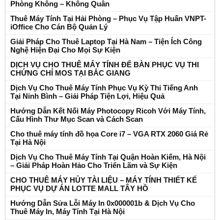
Phòng Không – Không Quân
Thuê Máy Tính Tại Hải Phòng – Phục Vụ Tập Huấn VNPT-
iOffice Cho Cán Bộ Quản Lý
Giải Pháp Cho Thuê Laptop Tại Hà Nam – Tiện Ích Công
Nghệ Hiện Đại Cho Mọi Sự Kiện
DỊCH VỤ CHO THUÊ MÁY TÍNH ĐỂ BÀN PHỤC VỤ THI
CHỨNG CHỈ MOS TẠI BẮC GIANG
Dịch Vụ Cho Thuê Máy Tính Phục Vụ Kỳ Thi Tiếng Anh
Tại Ninh Bình – Giải Pháp Tiện Lợi, Hiệu Quả
Hướng Dẫn Kết Nối Máy Photocopy Ricoh Với Máy Tính,
Cấu Hình Thư Mục Scan và Cách Scan
Cho thuê máy tính đồ họa Core i7 – VGA RTX 2060 Giá Rẻ
Tại Hà Nội
Dịch Vụ Cho Thuê Máy Tính Tại Quận Hoàn Kiếm, Hà Nội
– Giải Pháp Hoàn Hảo Cho Triển Lãm và Sự Kiện
CHO THUÊ MÁY HỦY TÀI LIỆU – MÁY TÍNH THIẾT KẾ
PHỤC VỤ DỰ ÁN LOTTE MALL TÂY HỒ
Hướng Dẫn Sửa Lỗi Máy In 0x000001b & Dịch Vụ Cho
Thuê Máy In, Máy Tính Tại Hà Nội