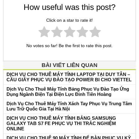
How useful was this post?
Click on a star to rate it!
No votes so far! Be the first to rate this post.
BÀI VIẾT LIÊN QUAN
DỊCH VỤ CHO THUÊ MÁY TÍNH LAPTOP TẠI DUY TÂN –
CẦU GIẤY PHỤC VỤ ĐÀO TẠO POWER BI CHO VIETTEL
Dịch Vụ Cho Thuê Máy Tính Bảng Phục Vụ Đào Tạo Ứng
Dụng Ngành Điện Tại Điện Lực Đinh Tiên Hoàng
Dịch Vụ Cho Thuê Máy Tính Xách Tay Phục Vụ Trung Tâm
Lưu Trữ Quốc Gia Tại Hà Nội
DỊCH VỤ CHO THUÊ MÁY TÍNH BẢNG SAMSUNG
GALAXY TAB S7 FE PHỤC VỤ THI TRẮC NGHIỆM
ONLINE
DỊCH VỤ CHO THUÊ 90 MÁY TÍNH ĐỂ BÀN PHỤC VỤ KỲ