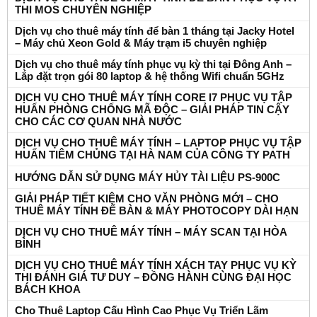
THI MOS CHUYÊN NGHIỆP
Dịch vụ cho thuê máy tính để bàn 1 tháng tại Jacky Hotel
– Máy chủ Xeon Gold & Máy trạm i5 chuyên nghiệp
Dịch vụ cho thuê máy tính phục vụ kỳ thi tại Đông Anh –
Lắp đặt trọn gói 80 laptop & hệ thống Wifi chuẩn 5GHz
DỊCH VỤ CHO THUÊ MÁY TÍNH CORE I7 PHỤC VỤ TẬP
HUẤN PHÒNG CHỐNG MÃ ĐỘC – GIẢI PHÁP TIN CẬY
CHO CÁC CƠ QUAN NHÀ NƯỚC
DỊCH VỤ CHO THUÊ MÁY TÍNH – LAPTOP PHỤC VỤ TẬP
HUẤN TIÊM CHỦNG TẠI HÀ NAM CỦA CÔNG TY PATH
HƯỚNG DẪN SỬ DỤNG MÁY HỦY TÀI LIỆU PS-900C
GIẢI PHÁP TIẾT KIỆM CHO VĂN PHÒNG MỚI – CHO
THUÊ MÁY TÍNH ĐỂ BÀN & MÁY PHOTOCOPY DÀI HẠN
DỊCH VỤ CHO THUÊ MÁY TÍNH – MÁY SCAN TẠI HÒA
BÌNH
DỊCH VỤ CHO THUÊ MÁY TÍNH XÁCH TAY PHỤC VỤ KỲ
THI ĐÁNH GIÁ TƯ DUY – ĐỒNG HÀNH CÙNG ĐẠI HỌC
BÁCH KHOA
Cho Thuê Laptop Cấu Hình Cao Phục Vụ Triển Lãm