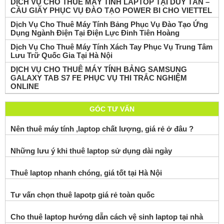
DỊCH VỤ CHO THUÊ MÁY TÍNH LAPTOP TẠI DUY TÂN –
CẦU GIẤY PHỤC VỤ ĐÀO TẠO POWER BI CHO VIETTEL
Dịch Vụ Cho Thuê Máy Tính Bảng Phục Vụ Đào Tạo Ứng
Dụng Ngành Điện Tại Điện Lực Đinh Tiên Hoàng
Dịch Vụ Cho Thuê Máy Tính Xách Tay Phục Vụ Trung Tâm
Lưu Trữ Quốc Gia Tại Hà Nội
DỊCH VỤ CHO THUÊ MÁY TÍNH BẢNG SAMSUNG
GALAXY TAB S7 FE PHỤC VỤ THI TRẮC NGHIỆM
ONLINE
GÓC TƯ VẤN
Nên thuê máy tính ,laptop chất lượng, giá rẻ ở đâu ?
Những lưu ý khi thuê laptop sử dụng dài ngày
Thuê laptop nhanh chóng, giá tốt tại Hà Nội
Tư vấn chọn thuê lapotp giá rẻ toàn quốc
Cho thuê laptop hướng dẫn cách vệ sinh laptop tại nhà