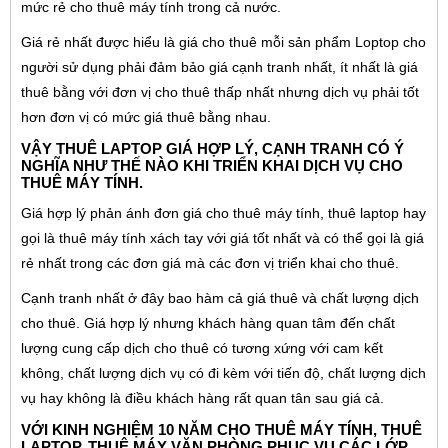
mức rẻ cho thuê máy tính trong cả nước.
Giá rẻ nhất được hiểu là giá cho thuê mỗi sản phẩm Loptop cho
người sử dụng phải đảm bảo giá cạnh tranh nhất, ít nhất là giá
thuê bằng với đơn vị cho thuê thấp nhất nhưng dịch vụ phải tốt
hơn đơn vị có mức giá thuê bằng nhau.
VẬY THUÊ LAPTOP GIÁ HỢP LÝ, CẠNH TRANH CÓ Ý
NGHĨA NHƯ THẾ NÀO KHI TRIỂN KHAI DỊCH VỤ CHO
THUÊ MÁY TÍNH.
Giá hợp lý phản ánh đơn giá cho thuê máy tính, thuê laptop hay
gọi là thuê máy tính xách tay với giá tốt nhất và có thể gọi là giá
rẻ nhất trong các đơn giá mà các đơn vị triển khai cho thuê.
Cạnh tranh nhất ở đây bao hàm cả giá thuê và chất lượng dịch
cho thuê. Giá hợp lý nhưng khách hàng quan tâm đến chất
lượng cung cấp dịch cho thuê có tương xứng với cam kết
không, chất lượng dịch vụ có đi kèm với tiến độ, chất lượng dịch
vụ hay không là điều khách hàng rất quan tân sau giá cả.
VỚI KINH NGHIỆM 10 NĂM CHO THUÊ MÁY TÍNH, THUÊ
LAPTOP, THUÊ MÁY VĂN PHÒNG PHỤC VỤ CÁC LỚP