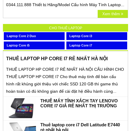
0344.111.888 Thiết bị Hãng/Model Cấu hình Máy Tính Laptop...
Xem thêm
CHO THUÊ LAPTOP
Laptop Core 2 Duo
Laptop Core i3
Laptop Core i5
Laptop Core i7
THUÊ LAPTOP HP CORE I7 RẺ NHẤT HÀ NỘI
THUÊ LAPTOP HP CORE I7 RẺ NHẤT HÀ NỘI CẤU HÌNH CHO
THUÊ LAPTOP HP CORE I7 Cho thuê máy tính để bàn cấu
hình rất khủng giới thiệu với chiếc SSD 120 GB thì game thủ
hoàn toàn có đủ không gian để cài đặt hệ điều hành cùng...
THUÊ MÁY TÍNH XÁCH TAY LENOVO
CORE I7 GIÁ RẺ NHẤT THỊ TRƯỜNG
Thuê laptop core i7 Dell Latitude E7440
rẻ nhất hà nội