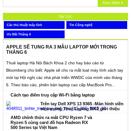
Xem thêm
TIN TỨC
Các thủ thuật máy tính
Tin Công nghệ
Ưu Đãi Tháng 4
APPLE SẼ TUNG RA 3 MẪU LAPTOP MỚI TRONG
THÁNG 6
Thuê laptop Hà Nội Bách Khoa 2 cho hay báo cáo từ
Bloomberg cho biết: Apple sẽ cho ra mắt loạt máy tính xách tay
mới tại Hội nghị các nhà phát triển WWDC của mình vào tháng
6. Theo báo cáo, phiên bản laptop cao cấp MacBook Pro...
Cách tạo điểm truy cập Wi-Fi bằng laptop
Trên tay Dell XPS 13 9365 -Màn hình viền
siêu mỏng-Thuê Laptop BK2 giới thiệu
AMD chính thức ra mắt CPU Ryzen 7 và
Ryzen 5 cùng card đồ họa Radeon RX
500 Series tại Việt Nam