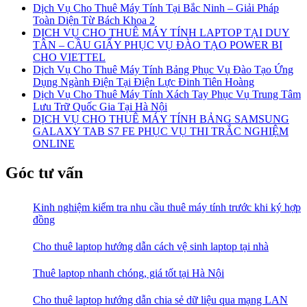
Dịch Vụ Cho Thuê Máy Tính Tại Bắc Ninh – Giải Pháp
Toàn Diện Từ Bách Khoa 2
DỊCH VỤ CHO THUÊ MÁY TÍNH LAPTOP TẠI DUY
TÂN – CẦU GIẤY PHỤC VỤ ĐÀO TẠO POWER BI
CHO VIETTEL
Dịch Vụ Cho Thuê Máy Tính Bảng Phục Vụ Đào Tạo Ứng
Dụng Ngành Điện Tại Điện Lực Đinh Tiên Hoàng
Dịch Vụ Cho Thuê Máy Tính Xách Tay Phục Vụ Trung Tâm
Lưu Trữ Quốc Gia Tại Hà Nội
DỊCH VỤ CHO THUÊ MÁY TÍNH BẢNG SAMSUNG
GALAXY TAB S7 FE PHỤC VỤ THI TRẮC NGHIỆM
ONLINE
Góc tư vấn
Kinh nghiệm kiểm tra nhu cầu thuê máy tính trước khi ký hợp
đồng
Cho thuê laptop hướng dẫn cách vệ sinh laptop tại nhà
Thuê laptop nhanh chóng, giá tốt tại Hà Nội
Cho thuê laptop hướng dẫn chia sẻ dữ liệu qua mạng LAN