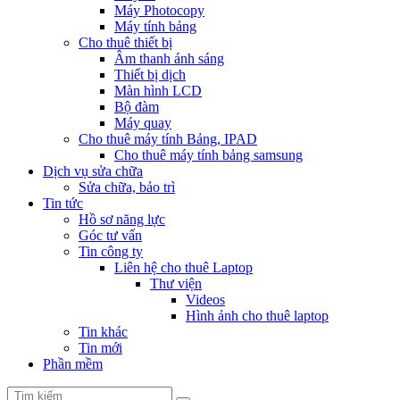
Máy Photocopy
Máy tính bảng
Cho thuê thiết bị
Âm thanh ánh sáng
Thiết bị dịch
Màn hình LCD
Bộ đàm
Máy quay
Cho thuê máy tính Bảng, IPAD
Cho thuê máy tính bảng samsung
Dịch vụ sửa chữa
Sửa chữa, bảo trì
Tin tức
Hồ sơ năng lực
Góc tư vấn
Tin công ty
Liên hệ cho thuê Laptop
Thư viện
Videos
Hình ảnh cho thuê laptop
Tin khác
Tin mới
Phần mềm