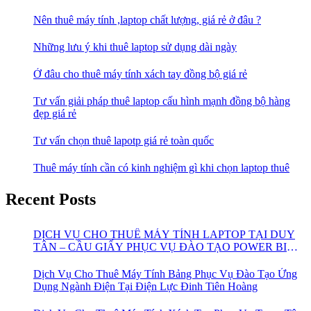
Nên thuê máy tính ,laptop chất lượng, giá rẻ ở đâu ?
Những lưu ý khi thuê laptop sử dụng dài ngày
Ở đâu cho thuê máy tính xách tay đồng bộ giá rẻ
Tư vấn giải pháp thuê laptop cấu hình mạnh đồng bộ hàng
đẹp giá rẻ
Tư vấn chọn thuê lapotp giá rẻ toàn quốc
Thuê máy tính cần có kinh nghiệm gì khi chọn laptop thuê
Recent Posts
DỊCH VỤ CHO THUÊ MÁY TÍNH LAPTOP TẠI DUY
TÂN – CẦU GIẤY PHỤC VỤ ĐÀO TẠO POWER BI
CHO VIETTEL
Dịch Vụ Cho Thuê Máy Tính Bảng Phục Vụ Đào Tạo Ứng
Dụng Ngành Điện Tại Điện Lực Đinh Tiên Hoàng