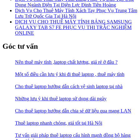
Dụng Ngành Điện Tại Điện Lực Đinh Tiên Hoàng
Dịch Vụ Cho Thuê Máy Tính Xách Tay Phục Vụ Trung Tâm
Lưu Trữ Quốc Gia Tại Hà Nội
DỊCH VỤ CHO THUÊ MÁY TÍNH BẢNG SAMSUNG
GALAXY TAB S7 FE PHỤC VỤ THI TRẮC NGHIỆM
ONLINE
Góc tư vấn
Nên thuê máy tính ,laptop chất lượng, giá rẻ ở đâu ?
Một số điều cần lưu ý khi đi thuê laptop , thuê máy tính
Cho thuê laptop hướng dẫn cách vệ sinh laptop tại nhà
Những lưu ý khi thuê laptop sử dụng dài ngày
Cho thuê laptop hướng dẫn chia sẻ dữ liệu qua mạng LAN
Thuê laptop nhanh chóng, giá tốt tại Hà Nội
Tư vấn giải pháp thuê laptop cấu hình mạnh đồng bộ hàng