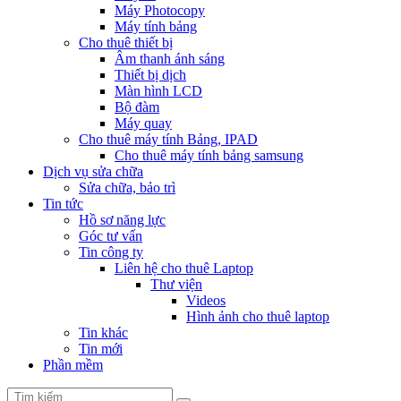
Máy Photocopy
Máy tính bảng
Cho thuê thiết bị
Âm thanh ánh sáng
Thiết bị dịch
Màn hình LCD
Bộ đàm
Máy quay
Cho thuê máy tính Bảng, IPAD
Cho thuê máy tính bảng samsung
Dịch vụ sửa chữa
Sửa chữa, bảo trì
Tin tức
Hồ sơ năng lực
Góc tư vấn
Tin công ty
Liên hệ cho thuê Laptop
Thư viện
Videos
Hình ảnh cho thuê laptop
Tin khác
Tin mới
Phần mềm