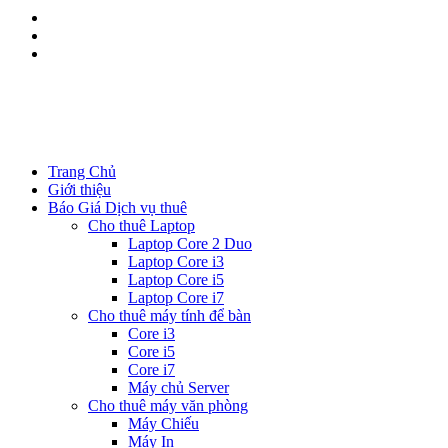
Kinh doanh:
0344.111.888
Kĩ thuật:
08533.111.88
Trang Chủ
Giới thiệu
Báo Giá Dịch vụ thuê
Cho thuê Laptop
Laptop Core 2 Duo
Laptop Core i3
Laptop Core i5
Laptop Core i7
Cho thuê máy tính để bàn
Core i3
Core i5
Core i7
Máy chủ Server
Cho thuê máy văn phòng
Máy Chiếu
Máy In