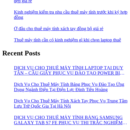
đẹp giá rẻ
Kinh nghiệm kiểm tra nhu cầu thuê máy tính trước khi ký hợp
đồng
Ở đâu cho thuê máy tính xách tay đồng bộ giá rẻ
Thuê máy tính cần có kinh nghiệm gì khi chọn laptop thuê
Recent Posts
DỊCH VỤ CHO THUÊ MÁY TÍNH LAPTOP TẠI DUY
TÂN – CẦU GIẤY PHỤC VỤ ĐÀO TẠO POWER BI
CHO VIETTEL
Dịch Vụ Cho Thuê Máy Tính Bảng Phục Vụ Đào Tạo Ứng
Dụng Ngành Điện Tại Điện Lực Đinh Tiên Hoàng
Dịch Vụ Cho Thuê Máy Tính Xách Tay Phục Vụ Trung Tâm
Lưu Trữ Quốc Gia Tại Hà Nội
DỊCH VỤ CHO THUÊ MÁY TÍNH BẢNG SAMSUNG
GALAXY TAB S7 FE PHỤC VỤ THI TRẮC NGHIỆM
ONLINE