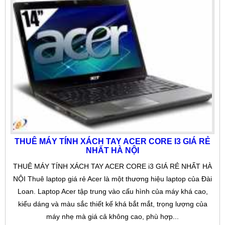
THUÊ MÁY TÍNH XÁCH TAY ACER CORE I3 GIÁ RẺ
NHẤT HÀ NỘI
THUÊ MÁY TÍNH XÁCH TAY ACER CORE i3 GIÁ RẺ NHẤT HÀ
NỘI Thuê laptop giá rẻ Acer là một thương hiệu laptop của Đài
Loan. Laptop Acer tập trung vào cấu hình của máy khá cao,
kiểu dáng và màu sắc thiết kế khá bắt mắt, trọng lượng của
máy nhẹ mà giá cả không cao, phù hợp...