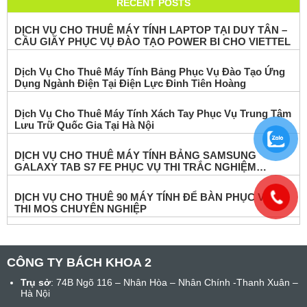
RECENT POSTS
DỊCH VỤ CHO THUÊ MÁY TÍNH LAPTOP TẠI DUY TÂN –
CẦU GIẤY PHỤC VỤ ĐÀO TẠO POWER BI CHO VIETTEL
Dịch Vụ Cho Thuê Máy Tính Bảng Phục Vụ Đào Tạo Ứng
Dụng Ngành Điện Tại Điện Lực Đinh Tiên Hoàng
Dịch Vụ Cho Thuê Máy Tính Xách Tay Phục Vụ Trung Tâm
Lưu Trữ Quốc Gia Tại Hà Nội
DỊCH VỤ CHO THUÊ MÁY TÍNH BẢNG SAMSUNG
GALAXY TAB S7 FE PHỤC VỤ THI TRẮC NGHIỆM
ONLINE
DỊCH VỤ CHO THUÊ 90 MÁY TÍNH ĐỂ BÀN PHỤC VỤ KỲ
THI MOS CHUYÊN NGHIỆP
CÔNG TY BÁCH KHOA 2
Trụ sở
: 74B Ngõ 116 – Nhân Hòa – Nhân Chính -Thanh Xuân –
Hà Nội