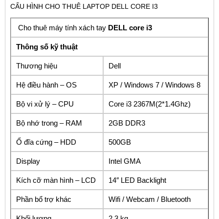
CẤU HÌNH CHO THUÊ LAPTOP DELL CORE I3
Cho thuê máy tính xách tay
DELL core i3
Thông số kỹ thuật
Thương hiệu
Dell
Hệ điều hành – OS
XP / Windows 7 / Windows 8
Bộ vi xử lý – CPU
Core i3 2367M(2*1.4Ghz)
Bộ nhớ trong – RAM
2GB DDR3
Ổ đĩa cứng – HDD
500GB
Display
Intel GMA
Kích cỡ màn hình – LCD
14″ LED Backlight
Phần bổ trợ khác
Wifi / Webcam / Bluetooth
Khối lượng
2,3 kg