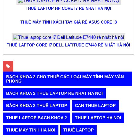
THUÊ LAPTOP HP CORE I7 RẺ NHẤT HÀ NỘI
THUÊ MÁY TÍNH XÁCH TAY GIÁ RẺ ASUS CORE I3
THUÊ LAPTOP CORE I7 DELL LATITUDE E7440 RẺ NHẤT HÀ NỘI
BÁCH KHOA 2 CHO THUÊ CÁC LOẠI MÁY TÍNH MÁY VĂN
PHÒNG
BÁCH KHOA 2 THUE LAPTOP RE NHAT HA NOI
BÁCH KHOA 2 THUÊ LAPTOP
CAN THUE LAPTOP
THUE LAPTOP BACH KHOA 2
THUE LAPTOP HA NOI
THUE MAY TINH HA NOI
THUÊ LAPTOP