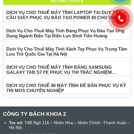
RECENT POSTS
DỊCH VỤ CHO THUÊ MÁY TÍNH LAPTOP TẠI DUY TÂN –
CẦU GIẤY PHỤC VỤ ĐÀO TẠO POWER BI CHO VIETTEL
Dịch Vụ Cho Thuê Máy Tính Bảng Phục Vụ Đào Tạo Ứng
Dụng Ngành Điện Tại Điện Lực Đinh Tiên Hoàng
Dịch Vụ Cho Thuê Máy Tính Xách Tay Phục Vụ Trung Tâm
Lưu Trữ Quốc Gia Tại Hà Nội
DỊCH VỤ CHO THUÊ MÁY TÍNH BẢNG SAMSUNG
GALAXY TAB S7 FE PHỤC VỤ THI TRẮC NGHIỆM
ONLINE
DỊCH VỤ CHO THUÊ 90 MÁY TÍNH ĐỂ BÀN PHỤC VỤ KỲ
THI MOS CHUYÊN NGHIỆP
CÔNG TY BÁCH KHOA 2
Trụ sở
: 74B Ngõ 116 – Nhân Hòa – Nhân Chính -Thanh Xuân –
Hà Nội