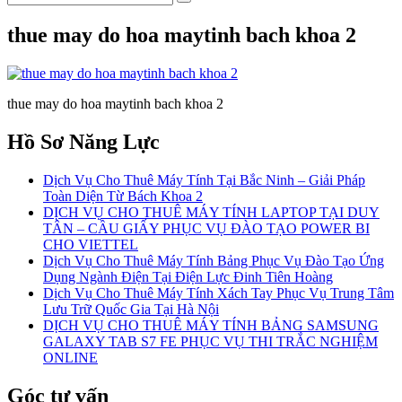
thue may do hoa maytinh bach khoa 2
thue may do hoa maytinh bach khoa 2
Hồ Sơ Năng Lực
Dịch Vụ Cho Thuê Máy Tính Tại Bắc Ninh – Giải Pháp
Toàn Diện Từ Bách Khoa 2
DỊCH VỤ CHO THUÊ MÁY TÍNH LAPTOP TẠI DUY
TÂN – CẦU GIẤY PHỤC VỤ ĐÀO TẠO POWER BI
CHO VIETTEL
Dịch Vụ Cho Thuê Máy Tính Bảng Phục Vụ Đào Tạo Ứng
Dụng Ngành Điện Tại Điện Lực Đinh Tiên Hoàng
Dịch Vụ Cho Thuê Máy Tính Xách Tay Phục Vụ Trung Tâm
Lưu Trữ Quốc Gia Tại Hà Nội
DỊCH VỤ CHO THUÊ MÁY TÍNH BẢNG SAMSUNG
GALAXY TAB S7 FE PHỤC VỤ THI TRẮC NGHIỆM
ONLINE
Góc tư vấn