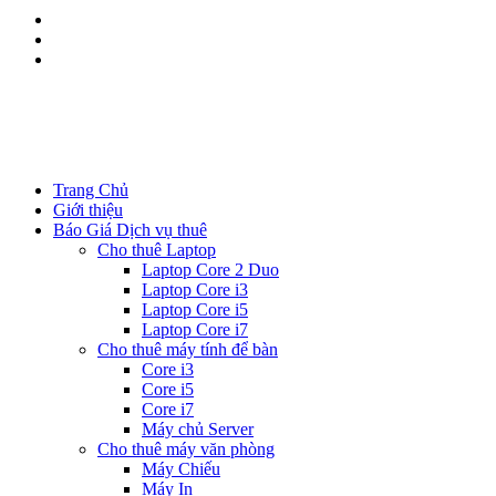
Kinh doanh:
0344.111.888
Kĩ thuật:
08533.111.88
Trang Chủ
Giới thiệu
Báo Giá Dịch vụ thuê
Cho thuê Laptop
Laptop Core 2 Duo
Laptop Core i3
Laptop Core i5
Laptop Core i7
Cho thuê máy tính để bàn
Core i3
Core i5
Core i7
Máy chủ Server
Cho thuê máy văn phòng
Máy Chiếu
Máy In