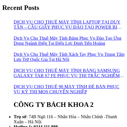
Recent Posts
DỊCH VỤ CHO THUÊ MÁY TÍNH LAPTOP TẠI DUY
TÂN – CẦU GIẤY PHỤC VỤ ĐÀO TẠO POWER BI
CHO VIETTEL
Dịch Vụ Cho Thuê Máy Tính Bảng Phục Vụ Đào Tạo Ứng
Dụng Ngành Điện Tại Điện Lực Đinh Tiên Hoàng
Dịch Vụ Cho Thuê Máy Tính Xách Tay Phục Vụ Trung Tâm
Lưu Trữ Quốc Gia Tại Hà Nội
DỊCH VỤ CHO THUÊ MÁY TÍNH BẢNG SAMSUNG
GALAXY TAB S7 FE PHỤC VỤ THI TRẮC NGHIỆM
ONLINE
DỊCH VỤ CHO THUÊ 90 MÁY TÍNH ĐỂ BÀN PHỤC
VỤ KỲ THI MOS CHUYÊN NGHIỆP
CÔNG TY BÁCH KHOA 2
Trụ sở
: 74B Ngõ 116 – Nhân Hòa – Nhân Chính -Thanh
Xuân – Hà Nội
Hotline 1:
0344.111.888