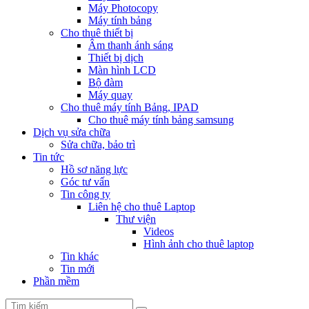
Máy Photocopy
Máy tính bảng
Cho thuê thiết bị
Âm thanh ánh sáng
Thiết bị dịch
Màn hình LCD
Bộ đàm
Máy quay
Cho thuê máy tính Bảng, IPAD
Cho thuê máy tính bảng samsung
Dịch vụ sửa chữa
Sửa chữa, bảo trì
Tin tức
Hồ sơ năng lực
Góc tư vấn
Tin công ty
Liên hệ cho thuê Laptop
Thư viện
Videos
Hình ảnh cho thuê laptop
Tin khác
Tin mới
Phần mềm