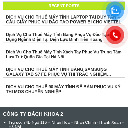
RECENT POSTS
DỊCH VỤ CHO THUÊ MÁY TÍNH LAPTOP TẠI DUY TÂN –
CẦU GIẤY PHỤC VỤ ĐÀO TẠO POWER BI CHO VIETTEL
Dịch Vụ Cho Thuê Máy Tính Bảng Phục Vụ Đào Tạo Ứng
Dụng Ngành Điện Tại Điện Lực Đinh Tiên Hoàng
Dịch Vụ Cho Thuê Máy Tính Xách Tay Phục Vụ Trung Tâm
Lưu Trữ Quốc Gia Tại Hà Nội
DỊCH VỤ CHO THUÊ MÁY TÍNH BẢNG SAMSUNG
GALAXY TAB S7 FE PHỤC VỤ THI TRẮC NGHIỆM
ONLINE
DỊCH VỤ CHO THUÊ 90 MÁY TÍNH ĐỂ BÀN PHỤC VỤ KỲ
THI MOS CHUYÊN NGHIỆP
CÔNG TY BÁCH KHOA 2
Trụ sở
: 74B Ngõ 116 – Nhân Hòa – Nhân Chính -Thanh Xuân –
Hà Nội