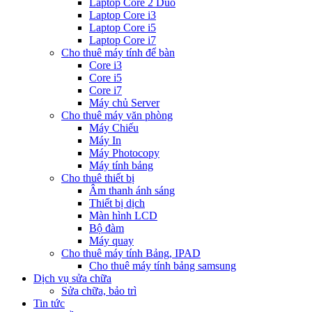
Laptop Core 2 Duo
Laptop Core i3
Laptop Core i5
Laptop Core i7
Cho thuê máy tính để bàn
Core i3
Core i5
Core i7
Máy chủ Server
Cho thuê máy văn phòng
Máy Chiếu
Máy In
Máy Photocopy
Máy tính bảng
Cho thuê thiết bị
Âm thanh ánh sáng
Thiết bị dịch
Màn hình LCD
Bộ đàm
Máy quay
Cho thuê máy tính Bảng, IPAD
Cho thuê máy tính bảng samsung
Dịch vụ sửa chữa
Sửa chữa, bảo trì
Tin tức