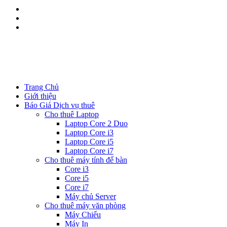
Kinh doanh:
0344.111.888
Kĩ thuật:
08533.111.88
Trang Chủ
Giới thiệu
Báo Giá Dịch vụ thuê
Cho thuê Laptop
Laptop Core 2 Duo
Laptop Core i3
Laptop Core i5
Laptop Core i7
Cho thuê máy tính để bàn
Core i3
Core i5
Core i7
Máy chủ Server
Cho thuê máy văn phòng
Máy Chiếu
Máy In