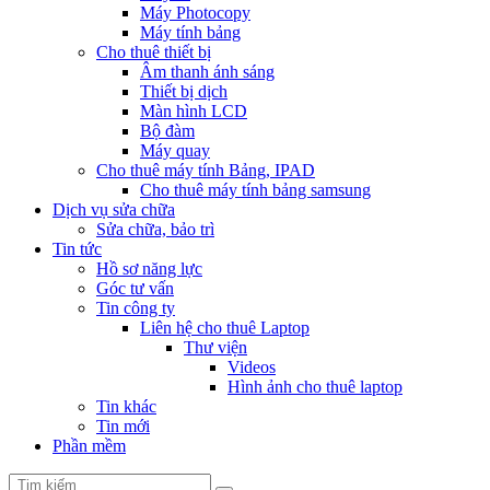
Máy Photocopy
Máy tính bảng
Cho thuê thiết bị
Âm thanh ánh sáng
Thiết bị dịch
Màn hình LCD
Bộ đàm
Máy quay
Cho thuê máy tính Bảng, IPAD
Cho thuê máy tính bảng samsung
Dịch vụ sửa chữa
Sửa chữa, bảo trì
Tin tức
Hồ sơ năng lực
Góc tư vấn
Tin công ty
Liên hệ cho thuê Laptop
Thư viện
Videos
Hình ảnh cho thuê laptop
Tin khác
Tin mới
Phần mềm