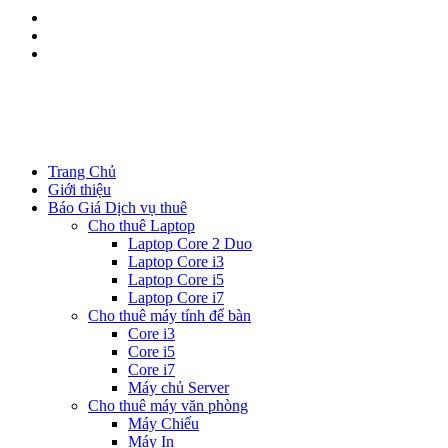
Kinh doanh:
0344.111.888
Kĩ thuật:
08533.111.88
Trang Chủ
Giới thiệu
Báo Giá Dịch vụ thuê
Cho thuê Laptop
Laptop Core 2 Duo
Laptop Core i3
Laptop Core i5
Laptop Core i7
Cho thuê máy tính để bàn
Core i3
Core i5
Core i7
Máy chủ Server
Cho thuê máy văn phòng
Máy Chiếu
Máy In