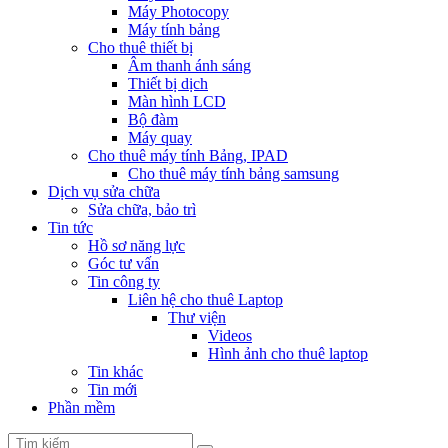
Máy Photocopy
Máy tính bảng
Cho thuê thiết bị
Âm thanh ánh sáng
Thiết bị dịch
Màn hình LCD
Bộ đàm
Máy quay
Cho thuê máy tính Bảng, IPAD
Cho thuê máy tính bảng samsung
Dịch vụ sửa chữa
Sửa chữa, bảo trì
Tin tức
Hồ sơ năng lực
Góc tư vấn
Tin công ty
Liên hệ cho thuê Laptop
Thư viện
Videos
Hình ảnh cho thuê laptop
Tin khác
Tin mới
Phần mềm