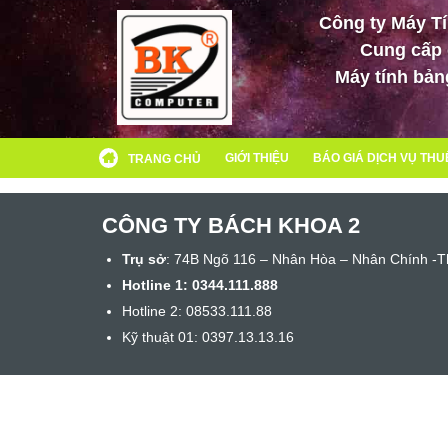
Công ty Máy T
Cung cấp c
Máy tính bản
GIỚI THIỆU
BÁO GIÁ DỊCH VỤ THU
TRANG CHỦ
CÔNG TY BÁCH KHOA 2
Trụ sở
: 74B Ngõ 116 – Nhân Hòa – Nhân Chính -T
Hotline 1:
0344.111.888
Hotline 2: 08533.111.88
Kỹ thuật 01: 0397.13.13.16