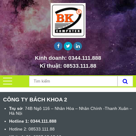
Kinh doanh:
0344.111.888
Kĩ thuật:
08533.111.88
CÔNG TY BÁCH KHOA 2
Trụ sở
: 74B Ngõ 116 – Nhân Hòa – Nhân Chính -Thanh Xuân –
Hà Nội
Hotline 1:
0344.111.888
Hotline 2: 08533.111.88