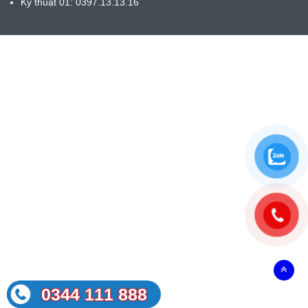
Kỹ thuật 01: 0397.13.13.16
0344 111 888